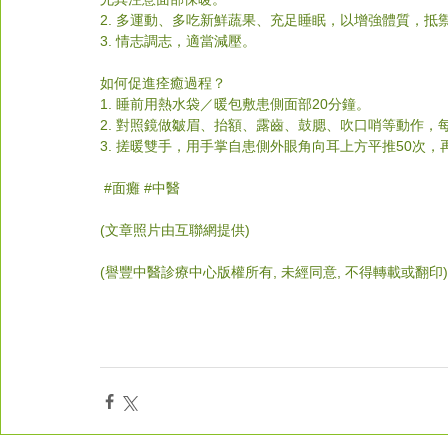
2. 多運動、多吃新鮮蔬果、充足睡眠，以增強體質，抵
3. 情志調志，適當減壓。
如何促進痊癒過程？
1. 睡前用熱水袋／暖包敷患側面部20分鐘。
2. 對照鏡做皺眉、抬額、露齒、鼓腮、吹口哨等動作，
3. 搓暖雙手，用手掌自患側外眼角向耳上方平推50次
#
面癱 
#中醫
(文章照片由互聯網提供)  
(譽豐中醫診療中心版權所有, 未經同意, 不得轉載或翻印)