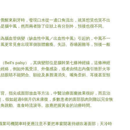
一覺醒來刷牙時，發現口水從一邊口角流出，就算想笑也笑不出
為是腦中風，然而兩者除了症狀上有分別外，預後也很不同。
因為腦血管病變（缺血性中風／出血性中風）引起的，中風不一
中風更常見會出現單側肢體癱瘓、失語、吞嚥困難等，預後一般
l's palsy），其病變部位是
腦幹第七條神經線，這條神經
侵經絡，例如外風受涼、外傷感染，或者由情志內傷引致肝火等
包括眼睛不能閉合、額紋及鼻唇溝消失、嘴角歪斜、耳後甚至頸
耳背、指尖或面部放血等方法，中醫治療面癱效果很好，而且治
復，假如超過6個月仍未康復，多數患者的面部肌肉則難以完全恢
眼角跳動、進食時流淚等。故應把握黃金的治療時間。