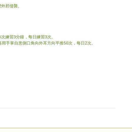
禦外邪侵襲。
每次練習3分鐘，每日練習3次。
，再用手掌自患側口角向外耳方向平推50次，每日2次。