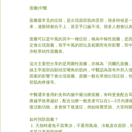
面癱|中醫
面癱最常見的症狀，是出現面部肌肉歪邪，很多時候是
來，連眼睛都合不上，甚至乎口齒不清。很多人都會以
面癱可以是中風的其中一種症狀，稱為中樞性面癱，是
定會出現面癱，視乎中風的部位及範圍而有所影響，而
亦較單純性面癱差。
這次主要想分享的是周圍性面癱，亦稱為「貝爾氏面癱」（Bel
線主宰面部由額頭至嘴角的肌肉，中醫認為當有外邪入
因素的影響下會出現面癱。面癱一般在單側出現症狀，
部肌肉疼痛等。
中醫通常會用針灸和內服中藥治療面癱，有時更會配合
療越早效果越好，配合治療一般患者可以在1—3月內康
復活動功能，多會留下後遺症，例如味覺受損、大笑時
如何預防面癱？
 1. 天熱時避免不當乘凉，不要用風扇、冷氣直吹面部，職業司機開車時更應注意不要把車窗開著持續吹著面部；天冷時
尤其注意面部保暖。