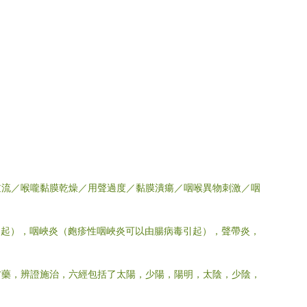
逆流／喉嚨黏膜乾燥／用聲過度／黏膜潰瘍／咽喉異物刺激／咽
引起），咽峽炎（皰疹性咽峽炎可以由腸病毒引起），聲帶炎，
方藥，辨證施治，六經包括了太陽，少陽，陽明，太陰，少陰，