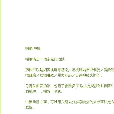
咽痛
|中醫
咽喉痛是一個常見的症狀...
病因可以是細菌或病毒感染／扁桃腺結石或發炎／胃酸
喉腫瘤／煙酒引致／壓力引起／自律神經失調等。
分部位而言的話，包括了會厭炎(可以由是b型嗜血桿菌
扁桃腺，，咽炎，喉炎。
中醫辨證方面，可以用六經去分辨喉嚨痛的症狀而決定
厥陰。