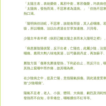
「太陽主表，表統榮衛，風邪中衛，寒邪傷榮，均表病
「太陽病，發熱而渴，不惡寒者為溫病。」「但熱不惡
熱口渴。
「陽明病但頭眩，不惡寒，故能食而咳，其人必咽痛。
咳，所以咽痛。治以白虎湯去甘草加連翹、川貝母。
少陽主半表半裡（病邪已離太陽之表而未入陽明之裡）
「病患脈陰陽俱緊，反汗出者，亡陽也，此屬少陰，法
咽痛。應用大劑八味地黃湯，以芍藥易丹皮，再加蘇子
厥陰方面「傷寒先厥後發熱，下利必自止，而反汗出，
其熱上竄咽中而作痛，故其咽為痺。
在少陰病之中，提及亡陽，意指陽氣損傷。因此過度受
致“少陰咽痛”。
陽氣不足者，老人、小孩、體弱、大病後、劇烈及消耗
發熱而不自知，非常倦怠，咽喉腫但不紅等等。