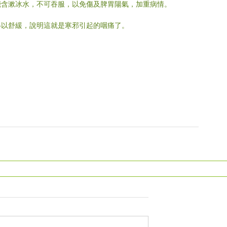
能含漱冰水，不可吞服，以免傷及脾胃陽氣，加重病情。
得以舒緩，說明這就是寒邪引起的咽痛了。