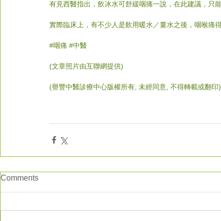
有見西醫指出，飲冰水可舒緩咽痛一說，在此建議，只
實際臨床上，有不少人是飲用暖水／薑水之後，咽喉痛
#
咽痛
#中醫
(文章照片由互聯網提供)
(譽豐中醫診療中心版權所有, 未經同意, 不得轉載或翻印)
Comments