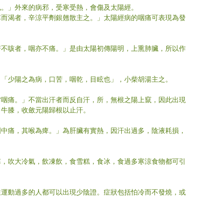
也。」外來的病邪，受寒受熱，會傷及太陽經。
寒而渴者，辛涼平劑銀翹散主之。」太陽經病的咽痛可表現為發
若不咳者，咽亦不痛。」是由太陽初傳陽明，上熏肺臟，所以作
，「少陽之為病，口苦，咽乾，目眩也」，小柴胡湯主之。
當咽痛。」不當出汗者而反自汗，所，無根之陽上竄，因此出現
、牛膝，收斂元陽歸根以止汗。
咽中痛，其喉為痺。」為肝臟有實熱，因汗出過多，陰液耗損，
寒，吹大冷氣，飲凍飲，食雪糕，食冰，食過多寒涼食物都可引
性運動過多的人都可以出現少陰證。症狀包括怕冷而不發燒，或