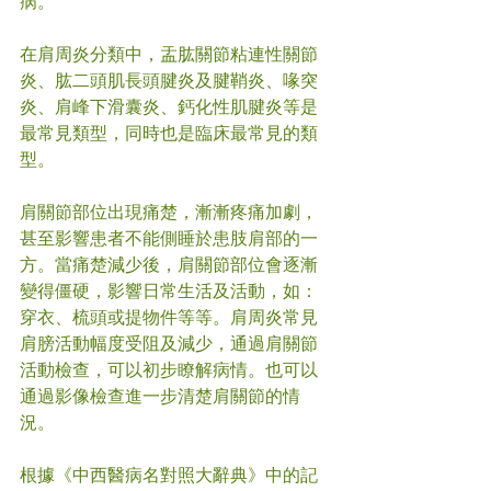
病。
在肩周炎分類中，盂肱關節粘連性關節
炎、肱二頭肌長頭腱炎及腱鞘炎、喙突
炎、肩峰下滑囊炎、鈣化性肌腱炎等是
最常見類型，同時也是臨床最常見的類
型。
肩關節部位出現痛楚，漸漸疼痛加劇，
甚至影響患者不能側睡於患肢肩部的一
方。當痛楚減少後，肩關節部位會逐漸
變得僵硬，影響日常生活及活動，如：
穿衣、梳頭或提物件等等。肩周炎常見
肩膀活動幅度受阻及減少，通過肩關節
活動檢查，可以初步瞭解病情。也可以
通過影像檢查進一步清楚肩關節的情
況。
根據《中西醫病名對照大辭典》中的記