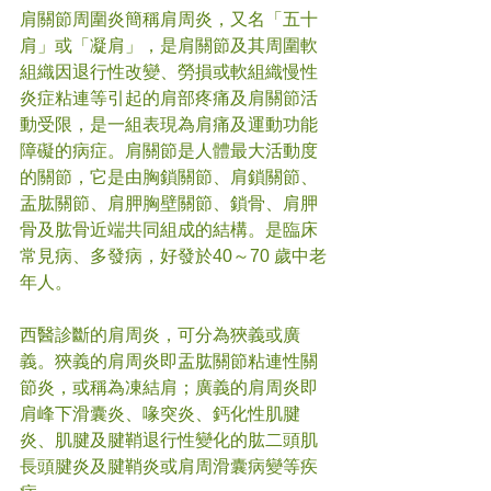
肩關節周圍炎簡稱肩周炎，又名「五十
肩」或「凝肩」，是肩關節及其周圍軟
組織因退行性改變、勞損或軟組織慢性
炎症粘連等引起的肩部疼痛及肩關節活
動受限，是一組表現為肩痛及運動功能
障礙的病症。肩關節是人體最大活動度
的關節，它是由胸鎖關節、肩鎖關節、
盂肱關節、肩胛胸壁關節、鎖骨、肩胛
骨及肱骨近端共同組成的結構。是臨床
常見病、多發病，好發於40～70 歲中老
年人。
西醫診斷的肩周炎，可分為狹義或廣
義。狹義的肩周炎即盂肱關節粘連性關
節炎，或稱為凍結肩；廣義的肩周炎即
肩峰下滑囊炎、喙突炎、鈣化性肌腱
炎、肌腱及腱鞘退行性變化的肱二頭肌
長頭腱炎及腱鞘炎或肩周滑囊病變等疾