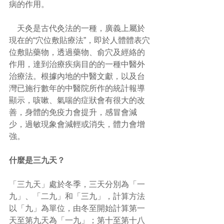
病的作用。 
    天灸是古代灸法的一種，廣義上屬於
現在的“穴位敷貼療法”，即於人體體表穴
位敷貼藥物，透過藥物、俞穴及經絡的
作用，達到治療疾病目的的一種中醫外
治療法。根據內地的中醫文獻，以及台
灣已施行數年的中醫院所作的統計報導
顯示，咳嗽、氣喘的症狀會有很大的改
善，身體的免疫力會提升，感冒會減
少，過敏現象會減輕或消失，體力會增
強。 
什麼是三九天？
「三九天」處於冬季，三天分別為「一
九」、「二九」和「三九」，計算方法
以「九」為單位，由冬至開始計算第一
天至第九天為「一九」；第十至第十八