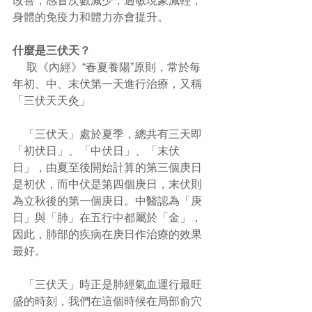
改善，感冒次數減少，過敏現象減輕，
身體的免疫力和體力亦會提升。 
什麼是三伏天？
     取《內經》“春夏養陽”原則，常於每
年初、中、末伏第一天進行治療，又稱
「三伏天天灸」 
    「三伏天」處於夏季，總共有三天即
「初伏日」、「中伏日」、「末伏
日」，由夏至後開始計算的第三個庚日
是初伏，而中伏是第四個庚日，末伏則
為立秋後的第一個庚日。中醫認為「庚
日」與「肺」在五行中都屬於「金」，
因此，肺部的疾病在庚日作治療的效果
最好。 
    「三伏天」時正是肺經氣血運行最旺
盛的時刻，我們在這個時候在局部俞穴