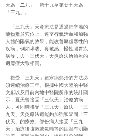
天為「二九」；第十九至第廿七天為
「三九」。 
    「三九天」天灸療法是通過把辛溫的
藥物敷於穴位上，達至行氣活血和加強
人體的陽氣的效果，能改善屬虛寒性的
疾病，例如哮喘、鼻敏感、慢性腸胃疾
病等，與「三伏天」天灸療法所治療的
適應症大致相同。 
    接受「三九天」這寒病熱治的方法必
須連續治療三年。根據中國大陸的中醫
文獻以及目前內地中醫院所作的統計顯
示，夏天曾接受「三伏天」治療的病
人，可同時接受「三九天」療法。「三
九天」天灸療法還能夠加強和鞏固「三
伏天」的療效。部份病人接受「三九
天」治療後咳嗽或氣喘等的症狀有明顯