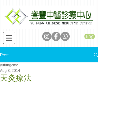
Eng
Post
yufungcmc
Aug 3, 2014
天灸療法