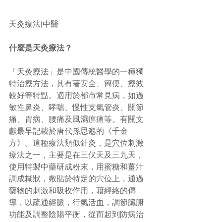
天灸療法|中醫​ 
什麼是天灸療法？
「天灸療法」是中國傳統醫學的一種獨
特治療方法，其有著安全、簡便、療效
較好等特點。適用於都市常見病，如過
敏性鼻炎、哮喘、慢性支氣管炎、關節
痛、胃病、腰痛及風濕痹痛等。有關文
獻最早記載於唐代孫思邈的《千金
方》。這種療法類似針灸，是穴位刺激
療法之一，主要是在三伏天及三九天，
使用特製中藥研成粉末，用蜜糖和薑汁
調成糊狀，敷貼於特定的穴位上，通過
藥物的刺激和吸收作用，藉經絡的傳
導，以疏通經脈，行氣活血，調節臟腑
功能及調整陰陽平衡，從而起到防病治