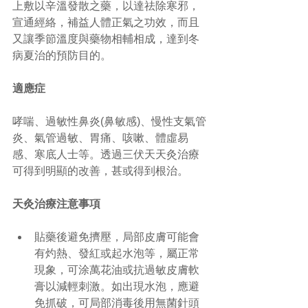
上敷以辛溫發散之藥，以達祛除寒邪，
宣通經絡，補益人體正氣之功效，而且
又讓季節溫度與藥物相輔相成，達到冬
病夏治的預防目的。 
適應症
哮喘、過敏性鼻炎(鼻敏感)、慢性支氣管
炎、氣管過敏、胃痛、咳嗽、體虛易
感、寒底人士等。透過三伏天天灸治療
可得到明顯的改善，甚或得到根治。 
天灸治療注意事項
貼藥後避免擠壓，局部皮膚可能會
有灼熱、發紅或起水泡等，屬正常
現象，可涂萬花油或抗過敏皮膚軟
膏以減輕刺激。如出現水泡，應避
免抓破，可局部消毒後用無菌針頭