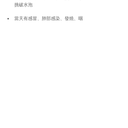
挑破水泡  
當天有感冒、肺部感染、發燒、咽
喉發炎、過去有中西藥物過敏史、
皮膚容易過敏，皮膚破損，嚴重的
心肺功能不足，孕婦以及一歲以內
嬰兒，都不應接受三伏天灸療法  
小兒貼藥囑家長密切注意小兒皮膚
情況，如特別灼痛，可隨時揭掉，
以免灼傷皮膚  
 成人一般貼藥2小時，兒童1小時  
 對久病體虛以及有嚴重心臟病、肝
病等患者，使用時注意病情的變化
和有關不良反應，敷貼時間不宜過
長  