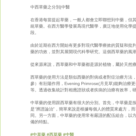
中西草藥之分別|中醫 
在香港每當提起草藥，一般人都會立即聯想到中藥，但
統草藥。在西方醫學發展爲現代醫學，廣泛地使用化學
段。 
由於近期在西方開始有更多對現代醫學療效的質疑和批
藥的功效，並對其展開現代科學研究。這個西草藥的風潮
從來源來說，西草藥和中草藥都是源於植物，屬於天然療
西草藥的使用方法是類似西藥的對病或者對症治療方法，
參）有壯陽作用，Evening Primrose(月見草)能夠治
等。透過收集統計對相應證狀或者疾病的治療有效率，研
中草藥的使用跟西草藥有很大的分別。首先，中草藥是
是“辨證論治”，簡單來說是根據每個人的體質來處方，
同。另一方面，中草藥的使用常有嚴謹的配伍組合，以
備的特點。 
#中草藥
#西草藥
#中醫