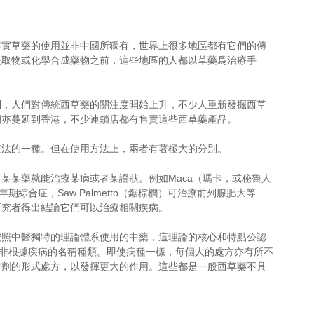
其實草藥的使用並非中國所獨有，世界上很多地區都有它們的傳
提取物或化學合成藥物之前，這些地區的人都以草藥爲治療手
判，人們對傳統西草藥的關注度開始上升，不少人重新發掘西草
亦蔓延到香港，不少連鎖店都有售賣這些西草藥產品。 
法的一種。但在使用方法上，兩者有著極大的分別。 
某某藥就能治療某病或者某證狀。例如Maca（瑪卡，或秘魯人
療更年期綜合症，Saw Palmetto（鋸棕櫚）可治療前列腺肥大等
究者得出結論它們可以治療相關疾病。 
按照中醫獨特的理論體系使用的中藥，這理論的核心和特點公認
而非根據疾病的名稱種類。即使病種一樣，每個人的處方亦有所不
方劑的形式處方，以發揮更大的作用。這些都是一般西草藥不具