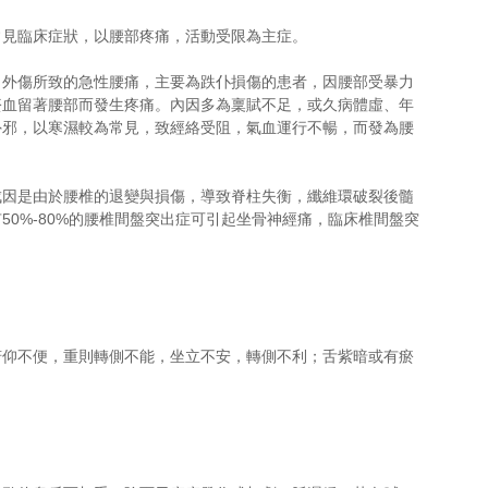
見臨床症狀，以腰部疼痛，活動受限為主症。 
。外傷所致的急性腰痛，主要為跌仆損傷的患者，因腰部受暴力
瘀血留著腰部而發生疼痛。內因多為稟賦不足，或久病體虛、年
外邪，以寒濕較為常見，致經絡受阻，氣血運行不暢，而發為腰
成因是由於腰椎的退變與損傷，導致脊柱失衡，纖維環破裂後髓
0%-80%的腰椎間盤突出症可引起坐骨神經痛，臨床椎間盤突
俯仰不便，重則轉側不能，坐立不安，轉側不利；舌紫暗或有瘀