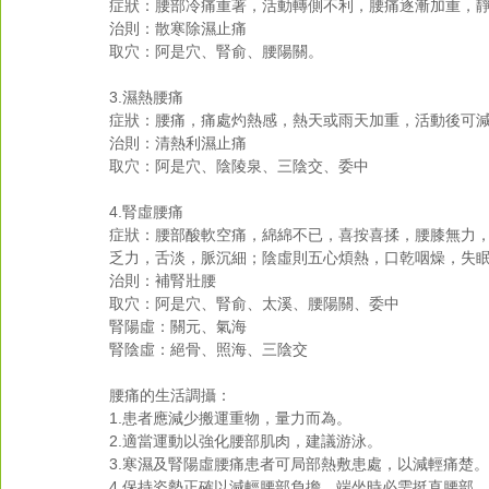
症狀：腰部冷痛重著，活動轉側不利，腰痛逐漸加重，靜
治則：散寒除濕止痛 
取穴：阿是穴、腎俞、腰陽關。 
3.濕熱腰痛 
症狀：腰痛，痛處灼熱感，熱天或雨天加重，活動後可減
治則：清熱利濕止痛 
取穴：阿是穴、陰陵泉、三陰交、委中 
4.腎虛腰痛 
症狀：腰部酸軟空痛，綿綿不已，喜按喜揉，腰膝無力
乏力，舌淡，脈沉細；陰虛則五心煩熱，口乾咽燥，失眠
治則：補腎壯腰 
取穴：阿是穴、腎俞、太溪、腰陽關、委中 
腎陽虛：關元、氣海 
腎陰虛：絕骨、照海、三陰交 
腰痛的生活調攝： 
1.患者應減少搬運重物，量力而為。 
2.適當運動以強化腰部肌肉，建議游泳。 
3.寒濕及腎陽虛腰痛患者可局部熱敷患處，以減輕痛楚。
4.保持姿勢正確以減輕腰部負擔。端坐時必需挺直腰部