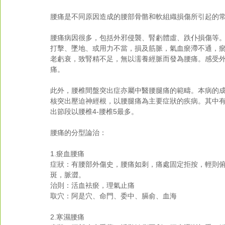
腰痛是不同原因造成的腰部骨骼和軟組織損傷所引起的常
腰痛病因很多，包括外邪侵襲、腎虧體虛、跌仆損傷等
打擊、墜地、或用力不當，損及筋脈，氣血瘀滯不通，
老虧衰，致腎精不足，無以濡養經脈而發為腰痛。感受
痛。 
此外，腰椎間盤突出症亦屬中醫腰腿痛的範疇。本病的
核突出壓迫神經根，以腰腿痛為主要症狀的疾病。其中有5
出節段以腰椎4-腰椎5最多。 
腰痛的分型論治： 
1.瘀血腰痛 
症狀：有腰部外傷史，腰痛如刺，痛處固定拒按，輕則
斑，脈澀。 
治則：活血袪瘀，理氣止痛 
取穴：阿是穴、命門、委中、膈俞、血海 
2.寒濕腰痛 