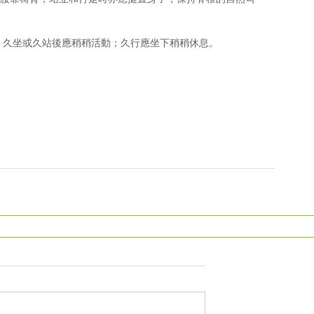
。久坐或久站後應稍稍活動；久行應坐下稍稍休息。 