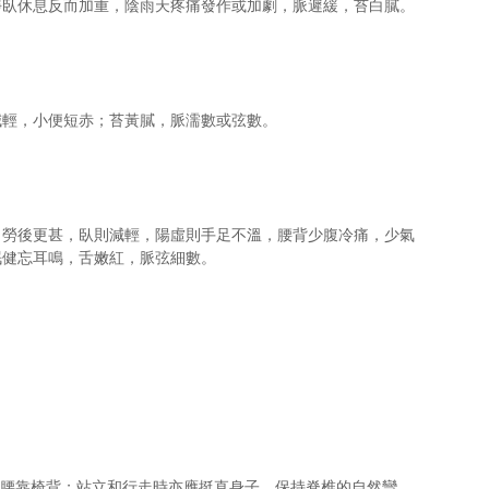
臥休息反而加重，陰雨天疼痛發作或加劇，脈遲緩，苔白膩。 
輕，小便短赤；苔黃膩，脈濡數或弦數。 
，勞後更甚，臥則減輕，陽虛則手足不溫，腰背少腹冷痛，少氣
健忘耳鳴，舌嫩紅，脈弦細數。 
 
，腰靠椅背；站立和行走時亦應挺直身子，保持脊椎的自然彎