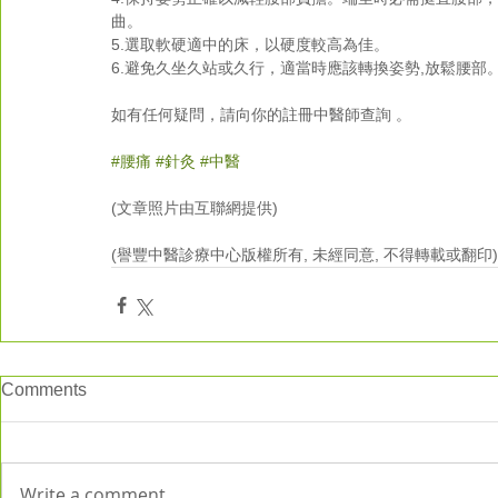
曲。 
5.選取軟硬適中的床，以硬度較高為佳。 
6.避免久坐久站或久行，適當時應該轉換姿勢,放鬆腰部
如有任何疑問，請向你的註冊中醫師查詢 。 
#腰痛
#針灸
#中醫
(文章照片由互聯網提供) 
(譽豐中醫診療中心版權所有, 未經同意, 不得轉載或翻印)
Comments
Write a comment...