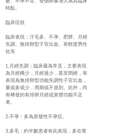
瘡、不孕不育、雙側卵巢增大為其臨床
特點。 
臨床症狀
臨床表現：汗毛多、不孕、肥胖、月經
失調、無排卵型子宮出血、有輕度男性
化等
1.月經失調：臨床最為常見，主要表現
為月經稀少，月經過少，甚至閉經，有
表現為無排卵型功能失調性子宮出血，
量或多或少，周期或不規則。此外，尚
有稀發的有排卵月經或黃體功能不足
者。
2.不孕：多為原發性不孕症。
3.多毛：約半數患者有此表現，多在青