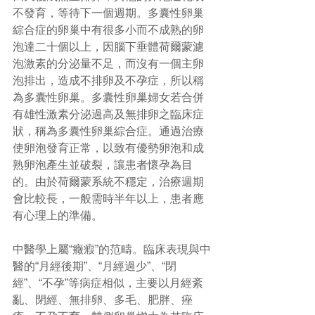
不發育，等待下一個週期。多囊性卵巢
綜合症的卵巢中有很多小而不成熟的卵
泡達二十個以上，因腦下垂體荷爾蒙濾
泡激素的分泌量不足，而沒有一個主卵
泡排出，造成不排卵及不孕症，所以稱
為多囊性卵巢。多囊性卵巢婦女若合併
有雄性激素分泌過高及無排卵之臨床症
狀，稱為多囊性卵巢綜合症。通過治療
使卵泡發育正常，以致有優勢卵泡和成
熟卵泡產生並破裂，讓患者懷孕為目
的。由於荷爾蒙系統不穩定，治療週期
會比較長，一般需時半年以上，患者應
有心理上的準備。
中醫學上屬“癥瘕”的范疇。臨床表現與中
醫的“月經後期”、“月經過少”、“閉
經”、“不孕”等病症相似，主要以月經紊
亂、閉經、無排卵、多毛、肥胖、痤