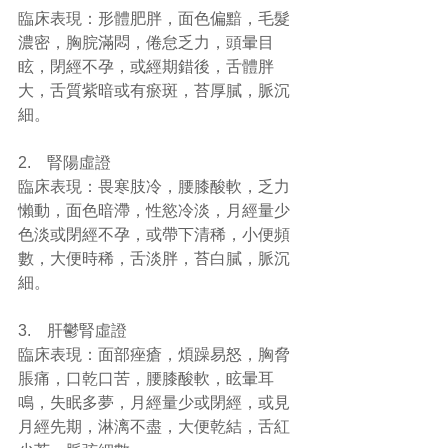
臨床表現：形體肥胖，面色偏黯，毛髮
濃密，胸脘滿悶，倦怠乏力，頭暈目
眩，閉經不孕，或經期錯後，舌體胖
大，舌質紫暗或有瘀斑，苔厚膩，脈沉
細。
2.    腎陽虛證
臨床表現：畏寒肢冷，腰膝酸軟，乏力
懶動，面色暗滯，性慾冷淡，月經量少
色淡或閉經不孕，或帶下清稀，小便頻
數，大便時稀，舌淡胖，苔白膩，脈沉
細。
3.    肝鬱腎虛證
臨床表現：面部痤瘡，煩躁易怒，胸脅
脹痛，口乾口苦，腰膝酸軟，眩暈耳
鳴，失眠多夢，月經量少或閉經，或見
月經先期，淋漓不盡，大便乾結，舌紅