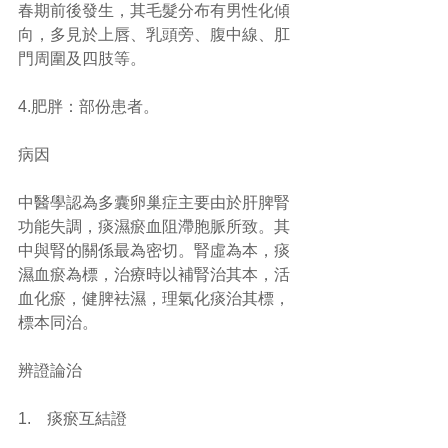
春期前後發生，其毛髮分布有男性化傾
向，多見於上唇、乳頭旁、腹中線、肛
門周圍及四肢等。
4.肥胖：部份患者。
病因
中醫學認為多囊卵巢症主要由於肝脾腎
功能失調，痰濕瘀血阻滯胞脈所致。其
中與腎的關係最為密切。腎虛為本，痰
濕血瘀為標，治療時以補腎治其本，活
血化瘀，健脾袪濕，理氣化痰治其標，
標本同治。
辨證論治
1.    痰瘀互結證