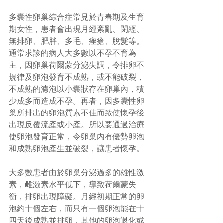
多囊性卵巢綜合症常見於青春期及生育
期女性，患者會出現月經紊亂、閉經、
無排卵、肥胖、多毛、痤瘡、脫髮等。
通常求診的病人大多數以不孕不育為
主，因卵巢荷爾蒙分泌失調，令排卵不
規律及卵泡發育不成熟，或不能破裂，
不成熟的濾泡以小囊狀存在卵巢內，積
少成多而造成不孕。再者，因多囊性卵
巢所排出的卵泡質素不佳而致使懷孕後
出現反覆流產或小產。所以要通過治療
使卵泡發育正常，令卵巢內有優勢卵泡
和成熟卵泡產生並破裂，讓患者懷孕。
大多數患者由於卵巢分泌過多的雄性激
素，雌激素水平低下，導致荷爾蒙失
衡，排卵出現障礙。月經初期正常的卵
泡約十個左右，而只有一個卵泡能在十
四天後成熟並排卵，其他的卵泡退化或