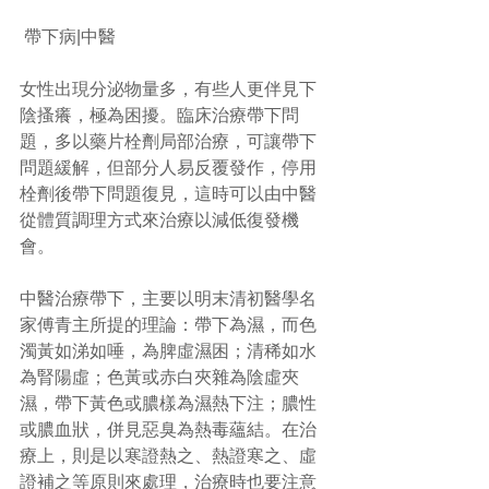
 帶下病|中醫
女性出現分泌物量多，有些人更伴見下
陰搔癢，極為困擾。臨床治療帶下問
題，多以藥片栓劑局部治療，可讓帶下
問題緩解，但部分人易反覆發作，停用
栓劑後帶下問題復見，這時可以由中醫
從體質調理方式來治療以減低復發機
會。
中醫治療帶下，主要以明末清初醫學名
家傅青主所提的理論：帶下為濕，而色
濁黃如涕如唾，為脾虛濕困；清稀如水
為腎陽虛；色黃或赤白夾雜為陰虛夾
濕，帶下黃色或膿樣為濕熱下注；膿性
或膿血狀，併見惡臭為熱毒蘊結。在治
療上，則是以寒證熱之、熱證寒之、虛
證補之等原則來處理，治療時也要注意