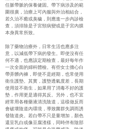
任脈帶脈的保養健固。帶下病涉及的範
圍很廣，治療上可內服與外治相結合，
若久治不癒或臭穢，則應進一步內診檢
查，須排除是子宮頸病變或是子宮內膜
本身異常所致。
除了藥物治療外，日常生活也應多注
意，以減低帶下病的發生。即使沒有任
何不適，也應該定期檢查，最好每年作
一次全面的婦科體檢。有些女士擔心白
帶弄髒內褲，即使不是經期，也常使用
衛生護墊。其實，護墊透氣度差，長期
使用並不衛生，如果用了消毒不好的護
墊，作用更是適得其反。另外，也不宜
經常用各種藥液清洗陰道，這樣做反而
會破壞陰道內環境，導致菌群失調而誘
發陰道炎。若白帶不只是量增加，顏色
還呈乳白或像豆腐渣樣，同時伴有陰部