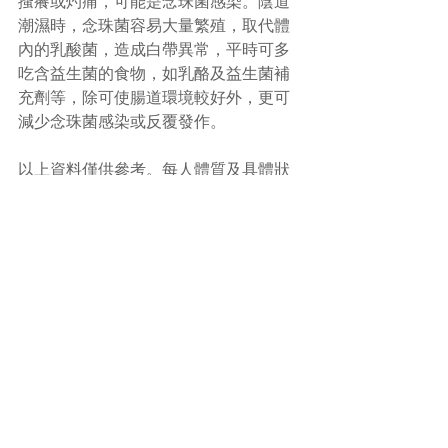
搔癢或灼痛，可能是念珠菌感染。陰道
潮濕時，念珠菌容易大量繁殖，取代體
內的乳酸菌，造成白帶異常，平時可多
吃含益生菌的食物，如乳酪及益生菌補
充劑等，除可使腸道環境較好外，更可
減少念珠菌感染或反覆發作。
以上資料僅供參考。每人體質及具體狀
況不一，如有疑問，請諮詢註冊中醫師
或有關之專業人士意見。
#帶下病
#中醫
(文章照片由互聯網提供)
(譽豐中醫診療中心版權所有, 未經同意, 
不得轉載或翻印)