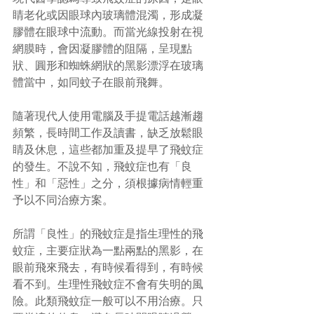
睛老化或因眼球內玻璃體混濁，形成凝
膠體在眼球中流動。而當光線投射在視
網膜時，會因凝膠體的阻隔，呈現點
狀、圓形和蜘蛛網狀的黑影漂浮在玻璃
體當中，如同蚊子在眼前飛舞。
隨著現代人使用電腦及手提電話越漸趨
頻繁，長時間工作及讀書，缺乏放鬆眼
睛及休息，這些都加重及提早了飛蚊症
的發生。不說不知，飛蚊症也有「良
性」和「惡性」之分，須根據病情輕重
予以不同治療方案。
所謂「良性」的飛蚊症是指生理性的飛
蚊症，主要症狀為一點兩點的黑影，在
眼前飛來飛去，有時候看得到，有時候
看不到。生理性飛蚊症不會有失明的風
險。此類飛蚊症一般可以不用治療。只