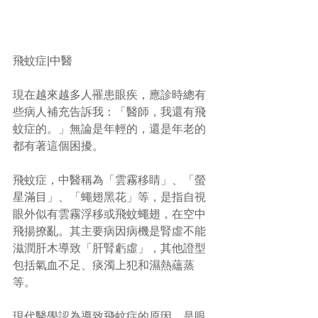
飛蚊症|中醫
現在越來越多人罹患眼疾，應診時總有
些病人補充告訴我：「醫師，我還有飛
蚊症的。」無論是年輕的，還是年老的
都有著這個困擾。
飛蚊症，中醫稱為「雲霧移睛」、「螢
星滿目」、「蠅翅黑花」等，是指自視
眼外似有雲霧浮移或飛蚊蠅翅，在空中
飛揚撩亂。其主要病因病機是腎虛不能
滋潤肝木導致「肝腎虧虛」，其他證型
包括氣血不足、痰濁上犯和濕熱蘊蒸
等。
現代醫學認為導致飛蚊症的原因，是眼