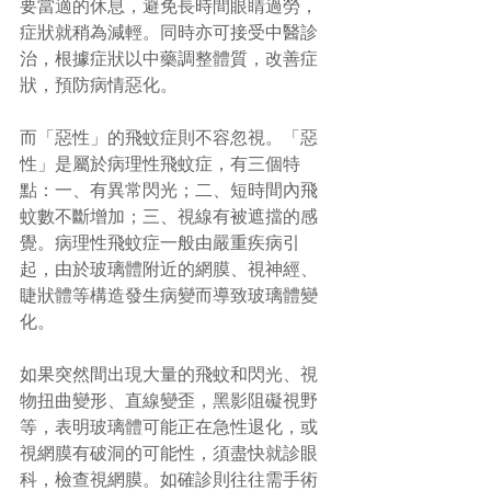
要當適的休息，避免長時間眼睛過勞，
症狀就稍為減輕。同時亦可接受中醫診
治，根據症狀以中藥調整體質，改善症
狀，預防病情惡化。
而「惡性」的飛蚊症則不容忽視。「惡
性」是屬於病理性飛蚊症，有三個特
點：一、有異常閃光；二、短時間內飛
蚊數不斷增加；三、視線有被遮擋的感
覺。病理性飛蚊症一般由嚴重疾病引
起，由於玻璃體附近的網膜、視神經、
睫狀體等構造發生病變而導致玻璃體變
化。
如果突然間出現大量的飛蚊和閃光、視
物扭曲變形、直線變歪，黑影阻礙視野
等，表明玻璃體可能正在急性退化，或
視網膜有破洞的可能性，須盡快就診眼
科，檢查視網膜。如確診則往往需手術