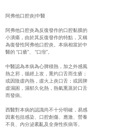
阿弗他口腔炎|中醫
阿弗他口腔炎為反復發作的口腔黏膜的
小潰瘍，由於其反復發作的特點，又稱
為復發性阿弗他口腔炎。本病相當於中
醫的 “口瘡”、 “口疳”。
中醫認為本病為心脾積熱，加之外感風
熱之邪，循經上攻，熏灼口舌而生瘡；
或因陰虛內熱，虛火上炎口舌；或因脾
虛濕困，濕郁久化熱，熱氣熏蒸於口舌
而發病。
西醫對本病的認識尚不十分明確，易感
因素包括感染、口腔創傷、應激、營養
不良、內分泌紊亂及全身性疾病等。