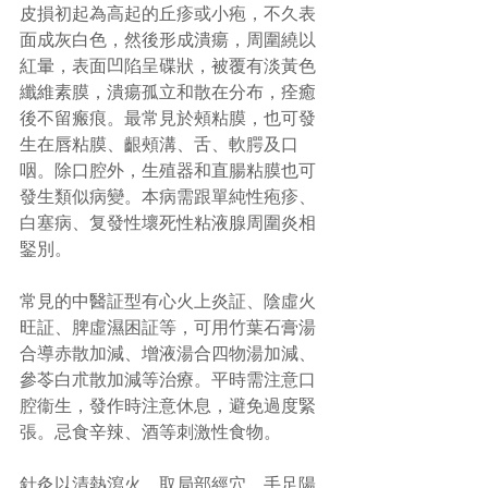
皮損初起為高起的丘疹或小疱，不久表
面成灰白色，然後形成潰瘍，周圍繞以
紅暈，表面凹陷呈碟狀，被覆有淡黃色
纖維素膜，潰瘍孤立和散在分布，痊癒
後不留瘢痕。最常見於頰粘膜，也可發
生在唇粘膜、齦頰溝、舌、軟腭及口
咽。除口腔外，生殖器和直腸粘膜也可
發生類似病變。本病需跟單純性疱疹、
白塞病、复發性壞死性粘液腺周圍炎相
鋻別。
常見的中醫証型有心火上炎証、陰虛火
旺証、脾虛濕困証等，可用竹葉石膏湯
合導赤散加減、增液湯合四物湯加減、
參苓白朮散加減等治療。平時需注意口
腔衞生，發作時注意休息，避免過度緊
張。忌食辛辣、酒等刺激性食物。
針灸以清熱瀉火。取局部經穴、手足陽