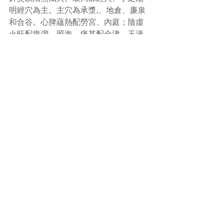
明經穴為主。主穴為承漿,、地倉、廉泉
和合谷。心脾蘊熱配勞宮、內庭；陰虛
火旺配復溜、照海。痛甚配金津、玉液
點刺出血。
#阿弗他口腔炎
#中醫
(文章照片由互聯網提供)
(譽豐中醫診療中心版權所有, 未經同意, 
不得轉載或翻印)
Comments