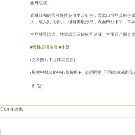
全身症狀。
扁桃腺和齶舌弓慢性充血呈暗紅色，隱窩口可見黃白色
大，成人則可縮小。但有瘢痕形成，表面凹凸不平，常
常見肺腎陰虛、脾胃虛弱及痰瘀互結証。常用百合固金
#慢性扁桃腺炎
#中醫
(文章照片由互聯網提供)
(譽豐中醫診療中心版權所有, 未經同意, 不得轉載或翻印)
Comments