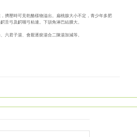
膿，擠壓時可見乾酪樣物溢出。扁桃腺大小不定，青少年多肥
與齶舌弓及齶咽弓粘連。下頜角淋巴結腫大。
湯、六君子湯、會厭逐瘀湯合二陳湯加減等。