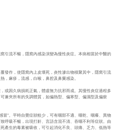
窩引流不暢，隱窩內感染演變為慢性炎症。本病相當於中醫的 
反覆發作，使隱窩內上皮壞死，炎性滲出物積聚其中，隱窩引流
紅熱，麻疹，流感，白喉，鼻腔及鼻竇感染。
程，或因久病損耗正氣，體虛無力抗邪而成。其慢性炎症過程多
，可兼夾所有的失調體質，如偏熱型、偏寒型、偏濕型及偏瘀
"感冒"。平時自覺症狀較少，可有咽部不適、咽乾、咽癢、異物
可致呼吸不暢，出現打鼾、言語含混不清、吞咽不利等症狀。由
壞死產生的毒素被吸收，可引起消化不良、頭痛、乏力、低熱等