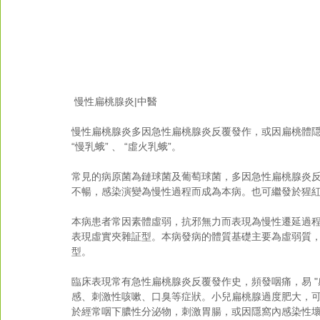
 慢性扁桃腺炎|中醫
慢性扁桃腺炎多因急性扁桃腺炎反覆發作，或因扁桃體隠
“慢乳蛾” 、 “虛火乳蛾”。
常見的病原菌為鏈球菌及葡萄球菌，多因急性扁桃腺炎
不暢，感染演變為慢性過程而成為本病。也可繼發於猩
本病患者常因素體虛弱，抗邪無力而表現為慢性遷延過
表現虛實夾雜証型。本病發病的體質基礎主要為虛弱質
型。
臨床表現常有急性扁桃腺炎反覆發作史，頻發咽痛，易 
感、刺激性咳嗽、口臭等症狀。小兒扁桃腺過度肥大，
於經常咽下膿性分泌物，刺激胃腸，或因隱窩內感染性