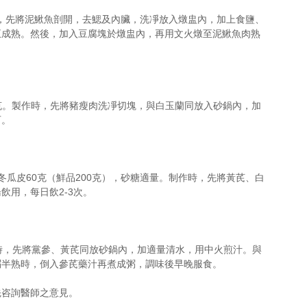
時，先將泥鰍魚剖開，去鰓及內臟，洗凈放入燉盅內，加上食鹽、
五成熟。然後，加入豆腐塊於燉盅內，再用文火燉至泥鰍魚肉熟
50克。製作時，先將豬瘦肉洗凈切塊，與白玉蘭同放入砂鍋內，加
可。
，冬瓜皮60克（鮮品200克），砂糖適量。制作時，先將黃芪、白
飲用，每日飲2-3次。
製作時，先將黨參、黃芪同放砂鍋內，加適量清水，用中火煎汁。與
半熟時，倒入參芪藥汁再煮成粥，調味後早晚服食。 
先咨詢醫師之意見。