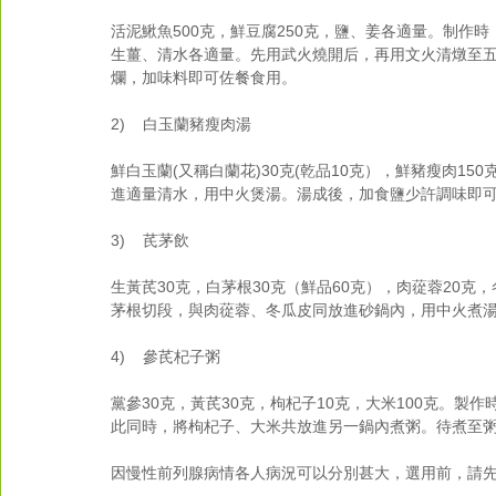
活泥鰍魚500克，鮮豆腐250克，鹽、姜各適量。制作
生薑、清水各適量。先用武火燒開后，再用文火清燉至
爛，加味料即可佐餐食用。
2)    白玉蘭豬瘦肉湯
鮮白玉蘭(又稱白蘭花)30克(乾品10克），鮮豬瘦肉1
進適量清水，用中火煲湯。湯成後，加食鹽少許調味即
3)    芪茅飲
生黃芪30克，白茅根30克（鮮品60克），肉蓯蓉20克
茅根切段，與肉蓯蓉、冬瓜皮同放進砂鍋內，用中火煮湯
4)    參芪杞子粥
黨參30克，黃芪30克，枸杞子10克，大米100克。
此同時，將枸杞子、大米共放進另一鍋內煮粥。待煮至粥
因慢性前列腺病情各人病況可以分別甚大，選用前，請