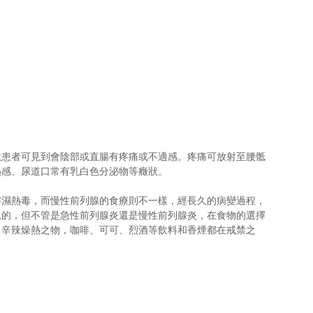
數患者可見到會陰部或直腸有疼痛或不適感。疼痛可放射至腰骶
熱感、尿道口常有乳白色分泌物等癥狀。
解濕熱毒，而慢性前列腺的食療則不一樣，經長久的病變過程，
見的，但不管是急性前列腺炎還是慢性前列腺炎，在食物的選擇
、辛辣燥熱之物，咖啡、可可、烈酒等飲料和香煙都在戒禁之