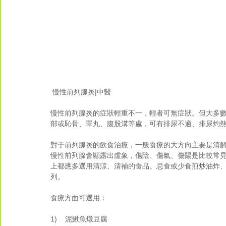
 慢性前列腺炎|中醫
慢性前列腺炎的症狀輕重不一，輕者可無症狀。但大多
部或恥骨、睪丸、腹股溝等處，可有排尿不適、排尿灼
對于前列腺炎的飲食治療，一般食療的大方向主要是清
慢性前列腺會顯露出虛象，傷陰、傷氣、傷陽是比較常
上都應多選用清涼、清補的食品。忌食或少食煎炒油炸
列。
食療方面可選用：
1)    泥鰍魚燉豆腐