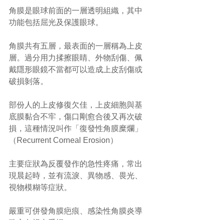
角膜是眼球前面的一層透明組織，其中
功能包括屈光及保護眼球。
角膜共有五層，最表面的一層稱為上皮
層。過分用力揉擦眼睛、外物刮傷、佩
戴隱形眼鏡不當都可以造成上皮刮傷或
破損剝落。
部份人的上皮修復欠佳，上皮細胞與基
底膜黏合不牢，傷口剛愈合後又再次破
損，這種情況叫作「復發性角膜糜爛」
（Recurrent Corneal Erosion）
主要症狀為反覆發作的急性疼痛，常出
現晨起時，並有流淚、異物感、畏光、
視物模糊等症狀。
嚴重可併發角膜疤痕、感染性角膜炎導