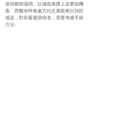
保持眼睛濕潤，以減低角膜上皮磨損機
會。西醫有時會處方抗生素眼膏以預防
感染，對於嚴重病情者，需要考慮手術
方法‧
#角膜損傷
#中醫
(文章照片由互聯網提供)
(譽豐中醫診療中心版權所有, 未經同意, 
不得轉載或翻印)
Comments