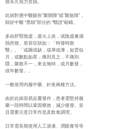
致永久視力受損。
此病對應中醫眼疾”聚開障”或”聚散障”，
歸於中醫 “黑睛”部分的 “翳證”範疇。
多由肝腎陰虛，虛火上炎，或陰虛兼濕
熱所致。形容症狀如：「時發時散
翳」、「或圓或缺，或厚或薄，如雲似
月，或數點如星，痛則見之，不痛則
隱，聚散不一，來去無時，或月數發，
或年數發」。
一般使用內服中藥、針灸兩種方法。
由於此病容易反覆發作，患者需堅持服
藥一段時間以鞏固療效，減少復發。並
且需要注意日常作息及飲食調理。
日常需長期使用人工淚液、潤眼膏等等