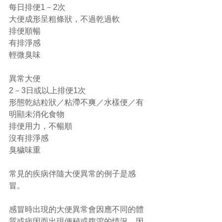
每日排便1－2次
大便成形呈粗條狀，不過乾過軟
排便順暢
有排淨感
輕微臭味
異常大便
2－3日或以上排便1次
形態乾結粒狀／粘滯不爽／水樣便／有
明顯未消化食物
排便用力，不暢順
沒有排淨感
臭穢味重
常見的疾病伴隨大便異常的例子是感
冒。
感冒時出現的大便異常會因應不同的體
質或病因而出現便秘或腹瀉的情況。因