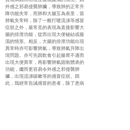
外感之邪易侵襲肺臟，導致肺的正常升
降功能失常，而肺和大腸互為表里，當
肺氣失常時，除了一般打嚏流涕等感冒
症狀之外，最常見的表現為直接影響大
腸的排泄功能，從而出現大便秘結或腹
瀉的情形。相反，大腸的排泄功能出現
異常時亦可影響肺氣，導致肺氣升降出
現問題。亦可先因飲食引起腸胃不適而
出現大便異常，再影響肺氣固衛體表的
功能，繼而更容易令外感之邪侵襲肺
臟，出現流涕咳嗽等的感冒症狀。因
此，我經常告誡感冒的患者，除了患病
期間要戒口，飲食要清淡、容易消化吸
收之外，更切忌“食滯肚皮”，保持腸胃暢
通才可更快康復。
可見飲食偏異是會直接影響大腸的排泄
狀況，進一步影響身體其它臟腑功能。