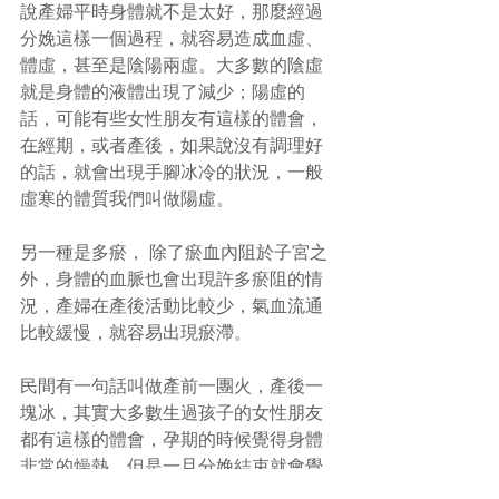
說產婦平時身體就不是太好，那麼經過
分娩這樣一個過程，就容易造成血虛、
體虛，甚至是陰陽兩虛。大多數的陰虛
就是身體的液體出現了減少；陽虛的
話，可能有些女性朋友有這樣的體會，
在經期，或者產後，如果說沒有調理好
的話，就會出現手腳冰冷的狀況，一般
虛寒的體質我們叫做陽虛。
另一種是多瘀， 除了瘀血內阻於子宮之
外，身體的血脈也會出現許多瘀阻的情
況，產婦在產後活動比較少，氣血流通
比較緩慢，就容易出現瘀滯。
民間有一句話叫做產前一團火，產後一
塊冰，其實大多數生過孩子的女性朋友
都有這樣的體會，孕期的時候覺得身體
非常的燥熱，但是一旦分娩結束就會覺
得身體的熱量突然消耗了很多，有的人