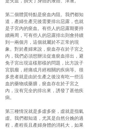
是失血，損失了身體的液體、津液。
第二個體質特點是瘀血內阻。我們都知
道，產婦生產完後需要排出惡露，也就
是子宮內的瘀血。有些人的惡露期要持
續兩周，可有些人的惡露排出則會持續
到一兩個月，這個就屬於不正常的現
象。對於產婦來說，瘀血存在於子宮之
內，我們必須想辦法促進瘀血排出，避
免子宮出現這樣那樣的問題，比方說子
宮肌瘤，經痛或月經相關的疾病等。很
多患者就是由於生產之後沒有吃一些活
血的藥物或藥膳，瘀血存在於子宮之
內，沒有完全的排出來，誘發了甚他疾
病。
第三種情況就是多虛多瘀，虛就是指氣
虛。我們都知道，尤其是自然分娩的過
程，產程長且產婦身體的消耗大，如果