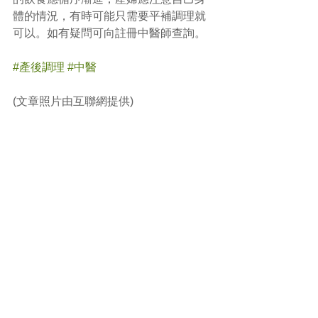
體的情況，有時可能只需要平補調理就
可以。如有疑問可向註冊中醫師查詢。
#產後調理
#中醫
(文章照片由互聯網提供)
(譽豐中醫診療中心版權所有, 未經同意, 
不得轉載或翻印)
Comments
Write a comment...