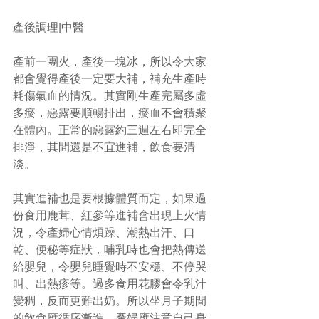
產後調理|中醫
產前一團火，產後一塊冰，所以令大家
都會覺得產後一定要大補，補充生產時
耗傷氣血的情況。其實剛生產完屬多虛
多瘀，惡露要順暢排出，瘀血不會積聚
在體內。正常的惡露約三週左右即完全
排淨，其間還是不宜進補，飲食要清
淡。
其實進補也是要根據體質而定，如果過
份食用鹿茸、紅參等進補會出現上火情
況，令產婦心情煩躁、潮熱出汗、口
乾、便秘等症狀，哺乳時也會把熱傳送
給嬰兒，令嬰兒睡覺時不安穩、不停哭
叫、出熱疹等。過多食用花膠會令乳汁
變稠，反而更難出奶。所以坐月子期間
的飲食應循序漸進，產婦應注意自己身