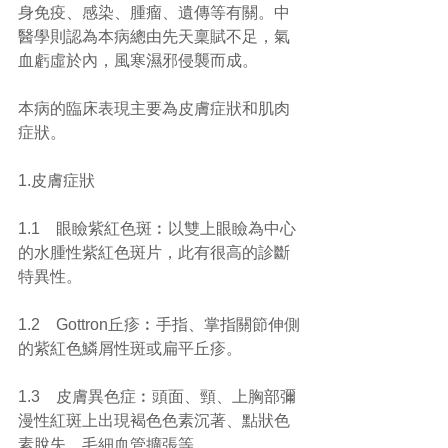
身免疫、感染、腫瘤、遺傳等有關。中
醫學則認為本病總由先天稟賦不足，氣
血虧虛於內，風寒濕邪侵襲而成。
本病的臨床表現主要為皮膚症狀和肌肉
症狀。
1.皮膚症狀
1.1    眼瞼紫紅色斑︰以雙上眼瞼為中心
的水腫性紫紅色斑片，此有很高的診斷
特異性。
1.2    Gottron丘疹︰手指、掌指關節伸側
的紫紅色鱗屑性斑或扁平丘疹。
1.3    皮膚異色症︰頭面、頸、上胸部彌
漫性紅斑上出現褐色色素沉著、點狀色
素脫失、毛細血管擴張等。