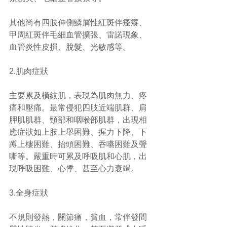
其他尚有四肢伸側鱗屑性紅斑伴瘙癢、
甲周紅斑伴毛細血管擴張、雷諾現象、
血管炎性皮損、脫髮、光敏感等。
2.肌肉症狀
主要累及橫紋肌，表現為肌肉無力、疼
痛和壓痛。最常侵犯四肢近端肌群、肩
胛肌肌群、頸部和咽喉部肌群，出現相
應症狀如上肢上舉困難、握力下降、下
蹲上樓困難、抬頭困難、吞嚥困難及聲
嘶等。嚴重時可累及呼吸肌和心肌，出
現呼吸困難、心悸、甚至心力衰竭。
3.全身症狀
不規則發熱，關節痛，貧血，常伴發間