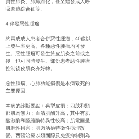
質性肺炎、肺纖維化，甚至繼發成人呼
吸窘迫綜合征等。
4.伴發惡性腫瘤
約兩成成人患者合併惡性腫瘤，40歲以
上發生率更高。各種惡性腫瘤均可發
生。惡性腫瘤可發生於皮肌炎之前或之
後，也可同時發生。部份患者惡性腫瘤
控制後皮肌炎亦好轉。
惡性腫瘤、心肺功能損傷是本病致死的
主要原因。
本病的診斷要點︰典型皮損；四肢和頸
部肌肉無力；血清肌酶升高，其中有肌
酸激酶和醛縮酶特異性較高；肌電圖呈
肌源性損害；肌肉活檢特徵性病理改
變。西醫治療以類固醇及免疫抑制劑為