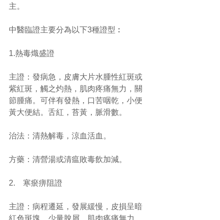
主。
中醫臨證主要分為以下3種證型︰
1.熱毒熾盛證
主證：發病急，皮膚大片水腫性紅斑或
紫紅斑，觸之灼熱，肌肉疼痛無力，關
節腫痛。可伴有發熱，口苦咽乾，小便
黃大便結。舌紅，苔黃，脈滑數。
治法：清熱解毒，涼血活血。
方藥：清營湯或清瘟敗毒飲加減。
2.    寒瘀痹阻證
主證：病程遷延，發展緩慢，皮損呈暗
紅色斑塊，少量脫屑，肌肉疼痛無力。