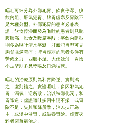
嘔吐可細分為外邪犯胃、飲食停滯、痰
飲內阻、肝氣犯胃、脾胃虛寒及胃陰不
足六種分型。外邪犯胃的患者必兼表
證；飲食停滯而發為嘔吐的患者則見脘
腹脹滿、厭食及噯腐吞酸；痰飲內阻型
則多為嘔吐清水痰涎；肝氣犯胃型可見
胸脅脹滿悶痛；脾胃虛寒的患者多伴有
勞倦乏力，四肢不溫、大便溏薄；胃陰
不足型則多見乾嘔及口燥咽乾。
嘔吐的治療原則為和胃降逆。實則瀉
之，虛則補之。實證嘔吐，多因邪氣犯
胃，濁氣上逆所致，治以祛邪化濁，和
胃降逆；虛證嘔吐多因中陽不振，或胃
陰不足，失其和降所致，治以扶正為
主，或溫中健胃，或滋養胃陰。虛實夾
雜者需兼顧治之。