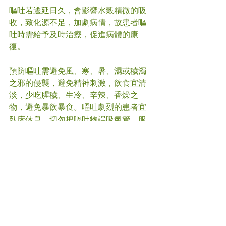
嘔吐若遷延日久，會影響水穀精微的吸
收，致化源不足，加劇病情，故患者嘔
吐時需給予及時治療，促進病體的康
復。
預防嘔吐需避免風、寒、暑、濕或穢濁
之邪的侵襲，避免精神刺激，飲食宜清
淡，少吃腥穢、生冷、辛辣、香燥之
物，避免暴飲暴食。嘔吐劇烈的患者宜
臥床休息，切勿把嘔吐物誤吸氣管，服
藥時亦應少量頻服，減輕胃部的負擔。
#
嘔吐
#中醫
(文章照片由互聯網提供)
(譽豐中醫診療中心版權所有, 未經同意, 
不得轉載或翻印)