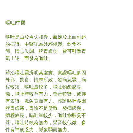
嘔吐
|中醫
嘔吐是由於胃失和降，氣逆於上而引起
的病證。中醫認為外邪侵襲、飲食不
節、情志失調、脾胃虛弱，皆可引致胃
氣上逆，而發為嘔吐。
辨治嘔吐需辨明其虛實。實證嘔吐多因
外邪、飲食、情志所致，發病急驟，病
程較短，嘔吐量較多，嘔吐物酸腐臭
穢，嘔吐時較為有力，聲音較響，或伴
有表證，脈象實而有力。虛證嘔吐多因
脾胃虛寒，胃陰不足所致，發病緩慢，
病程較長，嘔吐量較少，嘔吐物酸臭不
甚，嘔吐時較為無力，聲音較低微，多
伴有神疲乏力，脈象弱而無力。