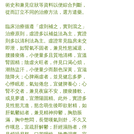
術史和兼見症狀等資料以便綜合判斷，
從而訂立不同的治療方法，選方遣藥。
臨床治療循遵「虛則補之，實則瀉之」
治療原則，虛證多以補益法為主，實證
則多以清利法為主。虛證常見臨房未交
即泄，如腎氣不固者，兼見性慾減退，
腰膝痠痛，小便量多且質地清稀，宜溫
腎固精；陰虛火旺者，伴見口渴心煩，
潮熱盜汗，小便量少而顏色深黃，宜滋
陰降火；心脾兩虛者，並見健忘多夢，
心悸眠差，氣短倦怠，宜健脾養心；心
腎不交者，兼見夜寐不安，腰痠膝軟，
或見夢遺，宜潛陽固精。此外，實證多
見性慾亢進，慾念萌生後即欲射精，如
肝氣鬱結者，兼見精神抑鬱，胸肋脹
滿，胸中憋悶，長聲嘆氣則舒，不久又
作嘆息，宜疏肝解鬱；肝經濕熱者，伴