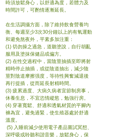
時須放鬆身心，以舒適為度，若體力及
時間許可，可酌情逐漸延長。
在生活調攝方面，除了維持飲食營養均
衡、
每週至少3次30分鐘以上的有氧運動
和
避免
熬夜外，
平素多加注重：
(1) 切勿操之過急，道聽塗說，自行胡亂
服用及塗抹保健品或偏方。
(2) 在性交過程中，當陰莖抽插至即將射
精時停止抽插，或從陰道抽出，減少陰
莖對陰道摩擦强度，等待性興奮減退後
再行提插，從而延長射精時間。
(3) 
疲累過度、大病久病者宜
節制房事，
休養生息，不宜恣情縱慾，勉強行房。
(4) 穿著寬鬆、舒適和透氣材質的平腳內
褲為宜，避免過緊，使生殖器處於舒適
溫度。
 (5)
 入睡前減少使用電子產品嘗試冥想、
深呼吸或聆聽和諧音樂，放鬆身心，保