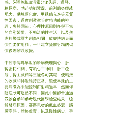
感、
5-羥色胺血清素分泌失調、過胖、
糖尿病、勃起功能障礙、前列腺炎症或
肥大、動脈硬化症、甲狀腺亢進等器質
性因素，過度刺激掌管射精功能的神
經，失於調節；心理性原因則多與不當
的自慰習慣、不融
洽
的性生活，以及焦
慮抑鬱或壓力創傷相關，欲盡快結束而
慣性匆忙射精，一旦建立提前射精的習
慣後則難以改變。
中醫學認爲早泄的發病機理與心、肝、
腎密切相關，有賴心主神明，肝主疏
泄，腎主藏精等三臟各司其職，使精液
的收藏和排泄維持正常。縱使早泄的主
要病徵為未能控制而射精過早，然而伴
隨症狀可迴然不同，因此中醫師會通過
四診合參和參考現代醫學檢查結果，瞭
解發病原因，審察患者的氣血盛衰，臟
腑寒熱，體格虛實，以及慢性病史、手