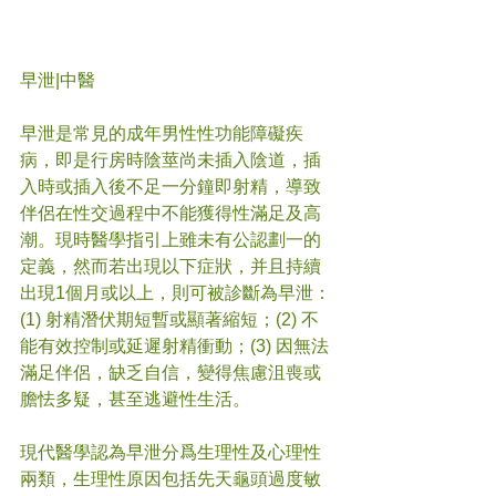
早泄
|中醫
早泄是常見的成年男性性功能障礙疾
病，即是行房時陰莖尚未插入陰道，插
入時或插入後不足一分鐘即射精，導致
伴侶在性交過程中不能獲得性滿足及高
潮。現時醫學指引上雖未有公認劃一的
定義，然而若出現以下症狀，并且持續
出現1個月或以上，則可被診斷為早泄：
(1) 射精潛伏期短暫或顯著縮短；(2) 不
能有效控制或延遲射精衝動；(3) 因無法
滿足伴侶，缺乏自信，變得焦慮沮喪或
膽怯多疑，甚至逃避性生活。
現代醫學認為早泄分爲生理性及心理性
兩類，生理性原因包括先天龜頭過度敏