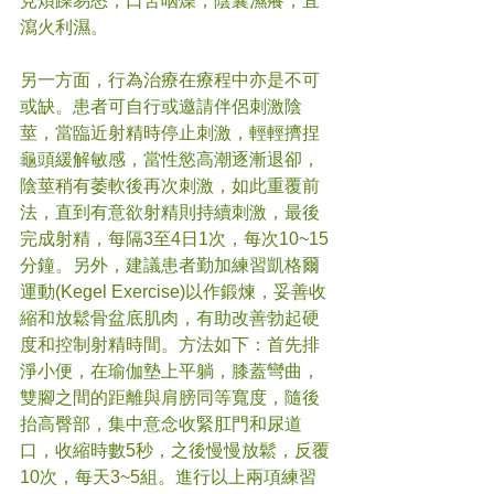
見煩躁易怒，口苦咽燥，陰囊濕癢，宜
瀉火利濕。
另一方面，行為治療在療程中亦是不可
或缺。患者可自行或邀請伴侶刺激陰
莖，當臨近射精時停止刺激，輕輕擠捏
龜頭緩解敏感，當性慾高潮逐漸退卻，
陰莖稍有萎軟後再次刺激，如此重覆前
法，直到有意欲射精則持續刺激，最後
完成射精，每隔3至4日1次，每次10~15
分鐘。另外，建議患者勤加練習凱格爾
運動(Kegel Exercise)以作鍛煉，妥善收
縮和放鬆骨盆底肌肉，有助改善勃起硬
度和控制射精時間。方法如下：首先排
淨小便，在瑜伽墊上
平躺，膝蓋彎曲，
雙腳之間的距離與肩膀同等寬度，隨後
抬高臀部，集中意念收緊肛門和尿道
口，收縮時數5秒，之後慢慢放鬆，反覆
10次，每天3~5組。進行以上兩項練習