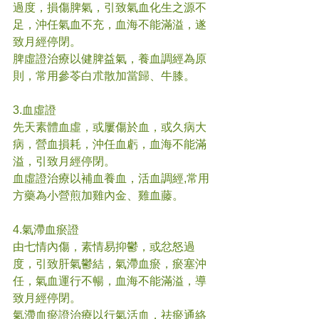
過度，損傷脾氣，引致氣血化生之源不
足，沖任氣血不充，血海不能滿溢，遂
致月經停閉。
脾虛證治療以健脾益氣，養血調經為原
則，常用參苓白朮散加當歸、牛膝。
3.血虛證
先天素體血虛，或屢傷於血，或久病大
病，營血損耗，沖任血虧，血海不能滿
溢，引致月經停閉。
血虛證治療以補血養血，活血調經,常用
方藥為小營煎加雞內金、雞血藤。
4.氣滯血瘀證
由七情內傷，素情易抑鬱，或忿怒過
度，引致肝氣鬱結，氣滯血瘀，瘀塞沖
任，氣血運行不暢，血海不能滿溢，導
致月經停閉。
氣滯血瘀證治療以行氣活血，祛瘀通絡