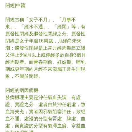
閉經|中醫
閉經古稱「女子不月」、「月事不
來」、「經水不通」、「經閉」等，有
原發性閉經及繼發性閉經之分。原發性
閉經是女子年逾16周歲，月經尚未來
潮；繼發性閉經是正常月經周期建立後
又停止6個月以上或停經多於自身3個月
經周期者。而青春期前、妊娠期、哺乳
期或更年期的月經不來潮屬正常生理現
象，不屬於閉經。
閉經的病因病機
發病機理主要是沖任氣血失調，有虛
證、實證之分，虛者由於沖任虧虛，致
血海失充；實者因邪氣阻塞沖任，致經
血不通。虛證的分型有腎虛、脾虛、血
虛，而實證的分型有氣滯血瘀、寒凝血