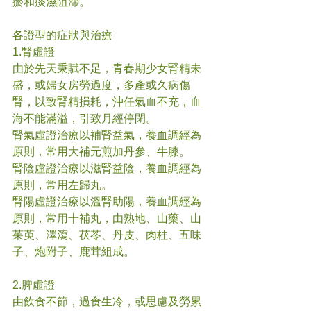
瘀和痰濕阻滯。
各證型的症狀與治療
1.腎虛證
由於先天秉賦不足，青春期少女腎精未
盛，或婦女房勞過度，多產或久病傷
腎，以致腎精損耗，沖任氣血不充，血
海不能滿溢，引致月經停閉。
腎氣虛證治療以補腎益氣，養血調經為
原則，常用大補元煎加丹參、牛膝。
腎陰虛證治療以滋腎益陰，養血調經為
原則，常用左歸丸。
腎陽虛證治療以溫腎助陽，養血調經為
原則，常用十補丸，由熟地、山藥、山
茱萸、澤瀉、茯苓、丹皮、肉桂、五味
子、炮附子、鹿茸組成。
2.脾虛證
由飲食不節，過食生冷，或思慮及勞累