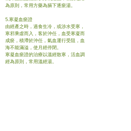
為原則，常用方藥為膈下逐瘀湯。
5.寒凝血瘀證
由經產之時，過食生冷，或涉水受寒，
寒邪乘虛而入，客於沖任，血受寒凝而
成瘀，積滯於沖任，氣血運行受阻，血
海不能滿溢，使月經停閉。
寒凝血瘀證的治療以溫經散寒，活血調
經為原則，常用溫經湯。
6.痰濕阻滯證
素體肥胖，痰濕內盛，或脾失健運，痰
濕內生，痰濕阻塞沖任，氣血運行不
暢，血海不能滿溢，致月經停閉。
痰濕阻滯證治療以豁痰除濕，活血通經
為原則，常用丹溪治濕痰方。
#
閉經 
#中醫