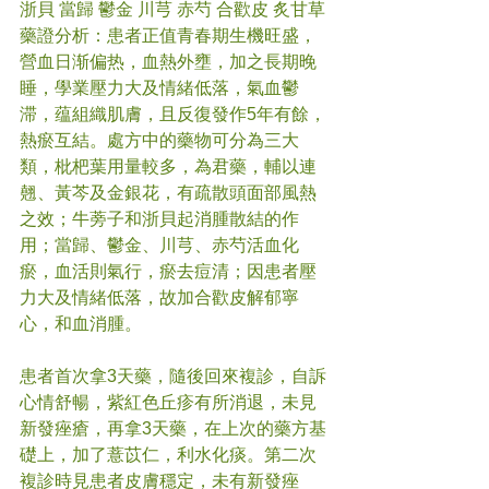
浙貝 當歸 鬱金 川芎 赤芍 合歡皮 炙甘草
藥證分析：患者正值青春期生機旺盛，
營血日渐偏热，血熱外壅，加之長期晚
睡，學業壓力大及情緒低落，氣血鬱
滞，蕴組織肌膚，且反復發作5年有餘，
熱瘀互結。處方中的藥物可分為三大
類，枇杷葉用量較多，為君藥，輔以連
翹、黃芩及金銀花，有疏散頭面部風熱
之效；牛蒡子和浙貝起消腫散結的作
用；當歸、鬱金、川芎、赤芍活血化
瘀，血活則氣行，瘀去痘清；因患者壓
力大及情緒低落，故加合歡皮解郁寧
心，和血消腫。
患者首次拿3天藥，隨後回來複診，自訴
心情舒暢，紫紅色丘疹有所消退，未見
新發痤瘡，再拿3天藥，在上次的藥方基
礎上，加了薏苡仁，利水化痰。第二次
複診時見患者皮膚穩定，未有新發痤