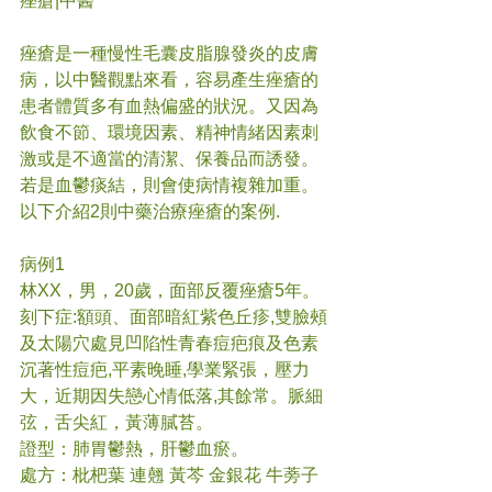
痤瘡|中醫
痤瘡是一種慢性毛囊皮脂腺發炎的皮膚
病，以中醫觀點來看，容易產生痤瘡的
患者體質多有血熱偏盛的狀況。又因為
飲食不節、環境因素、精神情緒因素刺
激或是不適當的清潔、保養品而誘發。
若是血鬱痰結，則會使病情複雜加重。
以下介紹2則中藥治療痤瘡的案例.
病例1 
林XX，男，20歲，面部反覆痤瘡5年。
刻下症:額頭、面部暗紅紫色丘疹,雙臉頰
及太陽穴處見凹陷性青春痘疤痕及色素
沉著性痘疤,平素晚睡,學業緊張，壓力
大，近期因失戀心情低落,其餘常。脈細
弦，舌尖紅，黃薄膩苔。
證型：肺胃鬱熱，肝鬱血瘀。
處方：枇杷葉 連翹 黃芩 金銀花 牛蒡子 