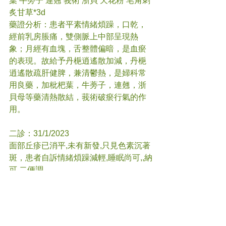
葉 牛蒡子 連翹 莪術 浙貝 天花粉 皂角刺 
炙甘草*3d
藥證分析：患者平素情緒煩躁，口乾，
經前乳房脹痛，雙側脈上中部呈現熱
象；月經有血塊，舌整體偏暗，是血瘀
的表現。故給予丹梔逍遙散加減，丹梔
逍遙散
疏肝健脾，兼清鬱熱，是婦科常
用良藥，加枇杷葉，牛蒡子，連翹，浙
貝母等藥清熱散結，莪術破瘀行氣的作
用。
二診：31/1/2023
面部丘疹已消平,未有新發,只見色素沉著
斑，患者自訴情緒煩躁減輕,睡眠尚可,,納
可,二便調。
,LMP:26/1/2023服藥後本次月經順暢,血
塊多,色鮮紅,自覺輕鬆.故改用滋水清肝飲
加黨參,用於經後期調補氣血,疏肝清熱,加
牛蒡子,枇杷葉續散結清熱.