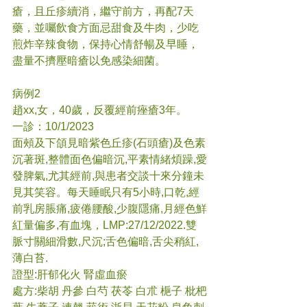
瘡，且丘疹續消，繼守前方，再配7天
藥，並囑飲食方面忌甜食及牛肉，少吃
煎炸辛辣食物，保持心情舒暢及早睡，
盡量不擠壓暗瘡以免感染細菌。
病例2
趙xx,女，40歲，反覆經前痤瘡3年。
一診：10/1/2023
面頰及下頜見暗紫色丘疹(石頭瘡)及色素
沉著斑,整體面色偏暗沉,平素情緒煩躁,愛
發脾氣,尤其經前,與患者交談十來分鐘未
見其笑容。每天睡眠只有5小時,口乾,經
前乳房脹痛,疲倦腰酸,少腹隱痛,月經色鮮
紅量偏多,有血塊，LMP:27/12/2022.雙
脈寸關細滑數,尺沉;舌色偏暗,舌尖稍紅,
薄白苔.
證型:肝郁化火 腎虛血瘀
處方:柴胡 丹參 白芍 茯苓 白朮 梔子 枇杷