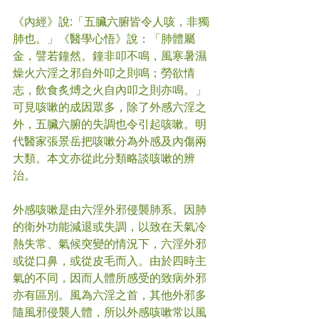
《內經》說:「五臟六腑皆令人咳，非獨
肺也。」《醫學心悟》說：「肺體屬
金，譬若鐘然。鐘非叩不鳴，風寒暑濕
燥火六淫之邪自外叩之則鳴；勞欲情
志，飲食炙煿之火自內叩之則亦鳴。」
可見咳嗽的成因眾多，除了外感六淫之
外，五臟六腑的失調也令引起咳嗽。明
代醫家張景岳把咳嗽分為外感及內傷兩
大類。本文亦從此分類略談咳嗽的辨
治。
外感咳嗽是由六淫外邪侵襲肺系。因肺
的衛外功能減退或失調，以致在天氣冷
熱失常、氣候突變的情況下，六淫外邪
或從口鼻，或從皮毛而入。由於四時主
氣的不同，因而人體所感受的致病外邪
亦有區別。風為六淫之首，其他外邪多
隨風邪侵襲人體，所以外感咳嗽常以風