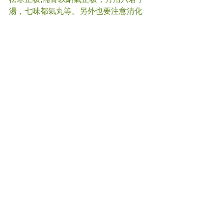
湯，七味都氣丸等。另外也要注意清化
痰濕或痰熱，才能確保療效。
#
咳嗽 
#中醫
(文章照片由互聯網提供) 
(譽豐中醫診療中心版權所有, 未經同意, 
不得轉載或翻印) 
Comments
Write a comment...