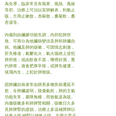
為先導，臨床常見有風寒、風熱、風燥
等邪。治療上可治以宣肺解表，利氣止
咳，方用止嗽散，杏蘇散，桑菊飲，桑
杏湯等。
內傷則由臟腑功能失調，內邪犯肺所
致。可再分為他臟病變涉及肺和肺臟自
病。他臟及肺的咳嗽，可因情志刺激，
肝失條達，氣鬱化火，氣火循經上逆犯
肺所致；或由飲食不當，嗜煙好酒，熏
灼肺胃，過食肥厚辛辣，或脾失健運，
痰濁內生，上犯於肺致咳。
因肺臟自病者常由肺系多種疾病遷延不
愈，令肺臟虛弱，陰傷氣耗，肺的主氣
功能失常，肅降無權，而致氣逆為咳。
內傷咳嗽多和肺脾腎相關，咳嗽日久多
見肺脾腎的虛損，治療上多温補脾肺以
祛寒止咳;補腎以納氣止咳，方用六君子