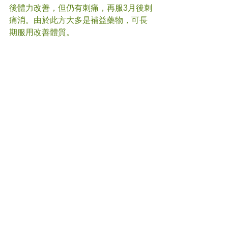
後體力改善，但仍有刺痛，再服3月後刺
痛消。由於此方大多是補益藥物，可長
期服用改善體質。
#
方劑
#中醫
(文章照片由互聯網提供)
(譽豐中醫診療中心版權所有, 未經同意, 
不得轉載或翻印)
Comments