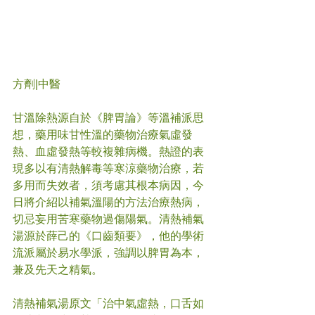
方劑|中醫
甘溫除熱源自於《脾胃論》等溫補派思
想，藥用味甘性溫的藥物治療氣虛發
熱、血虛發熱等較複雜病機。熱證的表
現多以有清熱解毒等寒涼藥物治療，若
多用而失效者，須考慮其根本病因，今
日將介紹以補氣溫陽的方法治療熱病，
切忌妄用苦寒藥物過傷陽氣。清熱補氣
湯源於薛己的《口齒類要》，他的學術
流派屬於易水學派，強調以脾胃為本，
兼及先天之精氣。
清熱補氣湯原文「治中氣虛熱，口舌如