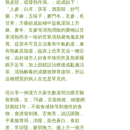
無皮狀，或發熱作渴。」組成如下：
「人參，白朮，茯苓，酒當歸，炒芍
藥，升麻，五味子，麥門冬，玄參，炙
甘草」方藥組成如補中益氣湯加上升
麻、麥冬、玄參等清熱潤燥的藥物以甘
寒清熱而非一味的苦寒清熱避免傷及脾
胃。從原本可見主治素有中氣虧虛，兼
有熱象及陰虛，臨床上也常見這一種症
候，由於城市人好食辛辣煎炸及熬夜睡
眠不足等，加上因錯誤治療後或亂服涼
茶、清熱解毒的成藥致脾胃虛弱，所以
這種體質的病人在也是常見的。
現分享一例漢方大家矢數道明治療舌皸
裂刺痛。女，76歲，舌面粗糙、細微網
狀裂紋1年，不能食咸辣等刺激性的食
物，會誘發刺痛。舌無苔，說話困難，
平素腸胃弱，消瘦，面色蒼白，食欲
差，常頭昏，脈弱無力。服上方一個月