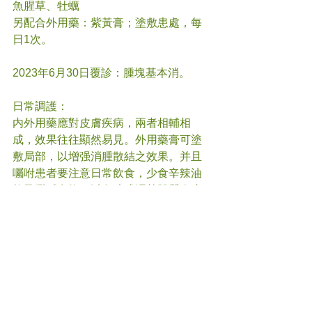
魚腥草、牡蠣 
另配合外用藥：紫黃膏；塗敷患處，每
日1次。 
2023年6月30日覆診：腫塊基本消。 
日常調護： 
内外用藥應對皮膚疾病，兩者相輔相
成，效果往往顯然易見。外用藥膏可塗
敷局部，以增强消腫散結之效果。并且
囑咐患者要注意日常飲食，少食辛辣油
炸及甜膩食物，以免釀成濕熱體質令瘡
瘍再發。其二，發病期間忌食蝦蟹海鮮
及韭菜、竹筍、芋頭等易發之物，以免
病情加重。 
#
瘡瘍 
#中醫
(文章照片由互聯網提供)       