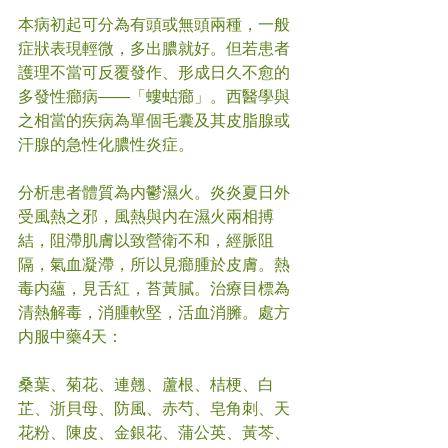
本病初起可分為有頭或無頭兩種，一般
症狀表現輕微，多出膿就好。但若患者
護理不當可反覆發作、形成日久不愈的
多發性癤病——「螻蛄癤」。西醫學與
之相當的疾病為單個毛囊及其皮脂腺或
汗腺的急性化膿性炎症。 
分析患者體質為内鬱濕火。炎炎夏日外
受風熱之邪，風熱與内在濕火兩相搏
結，阻滯肌膚以致營衛不和，經脈阻
隔，氣血凝滯，所以見癤腫於皮膚。熱
毒内蘊，見舌紅，苔黃膩。治療目標為
清熱解毒，消腫軟堅，活血消臃。處方
内服中藥4天： 
桑葉、菊花、連翹、蘆根、桔梗、白
芷、浙貝母、防風、赤芍、皂角刺、天
花粉、陳皮、金銀花、蒲公英、黃芩、