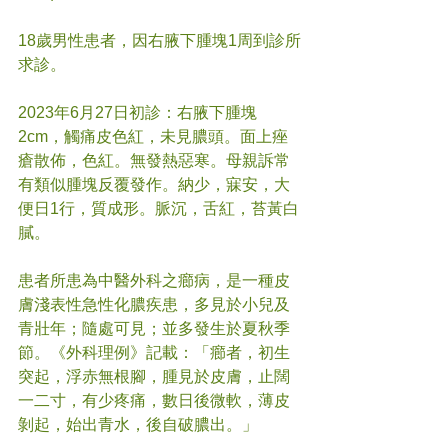
18歲男性患者，因右腋下腫塊1周到診所
求診。 
2023年6月27日初診：右腋下腫塊
2cm，觸痛皮色紅，未見膿頭。面上痤
瘡散佈，色紅。無發熱惡寒。母親訴常
有類似腫塊反覆發作。納少，寐安，大
便日1行，質成形。脈沉，舌紅，苔黃白
膩。 
患者所患為中醫外科之癤病，是一種皮
膚淺表性急性化膿疾患，多見於小兒及
青壯年；隨處可見；並多發生於夏秋季
節。《外科理例》記載：「癤者，初生
突起，浮赤無根腳，腫見於皮膚，止闊
一二寸，有少疼痛，數日後微軟，薄皮
剝起，始出青水，後自破膿出。」 