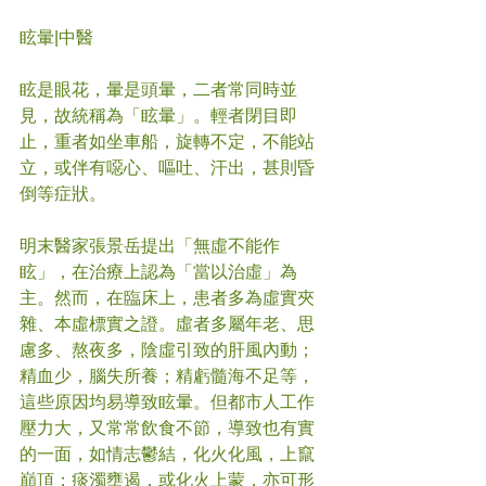
眩暈|中醫
眩是眼花，暈是頭暈，二者常同時並
見，故統稱為「眩暈」。輕者閉目即
止，重者如坐車船，旋轉不定，不能站
立，或伴有噁心、嘔吐、汗出，甚則昏
倒等症狀。
明末醫家張景岳提出「無虛不能作
眩」，在治療上認為「當以治虛」為
主。然而，在臨床上，患者多為虛實夾
雜、本虛標實之證。虛者多屬年老、思
慮多、熬夜多，陰虛引致的肝風內動；
精血少，腦失所養；精虧髓海不足等，
這些原因均易導致眩暈。但都市人工作
壓力大，又常常飲食不節，導致也有實
的一面，如情志鬱結，化火化風，上竄
巔頂；痰濁壅遏，或化火上蒙，亦可形