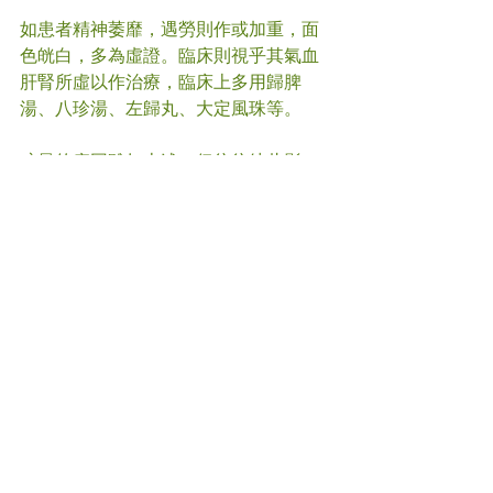
如患者精神萎靡，遇勞則作或加重，面
色㿠白，多為虛證。臨床則視乎其氣血
肝腎所虛以作治療，臨床上多用歸脾
湯、八珍湯、左歸丸、大定風珠等。
眩暈的病因雖如上述，但往往彼此影
響，互相轉化。建議尋求專業中醫治
療。
#
眩暈 
#中醫
(文章照片由互聯網提供)    
(譽豐中醫診療中心版權所有, 未經同意, 
不得轉載或翻印) 