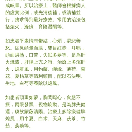
成眩暈。所以治療上，醫師會根據病人
的虛實比例，或先清後補，或清補並
行，務求得到最好療效。常用的治法包
括熄火，滌痰，育陰潛陽等。
如患者平素情志鬱結，心煩，易悲善
怒。症見頭暈而脹，雙目紅赤，耳鳴，
頭面烘熱，口苦，失眠多夢等。是為肝
火熾盛，肝陽上亢之證。治療上多瀉肝
火，熄肝風，用鈎藤、蟬蛻、薄荷、菊
花、夏枯草等清利頭目，配以石決明、
生地、白芍等養陰以熄風。
如患者頭重如蒙，胸悶噁心，食慾不
振，兩眼發黑，視物旋動。是為脾失健
運，痰飲蒙蔽清陽。治療上多除痰健脾
熄風，用半夏、白术、天麻、茯苓、竹
茹、蒺藜等。