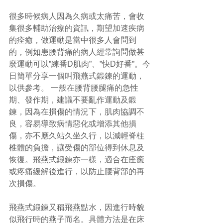
很多時候病人因為久病或太痛苦，會收
集很多輔助治療的資訊，期望加速疾病
的痊癒，做運動是當中很多人會問到
的，例如患腰背痛的病人經常詢問做甚
麼運動可以”練番D肌肉”、”快D好番”。今
日簡單分享一個叫飛燕式鍛鍊的運動，
以供參考。 一般在腰背腰腿痛的急性
期、發作期，建議不要亂作運動及鍛
鍊，因為在損傷的情況下，肌肉協調不
良，容易導致病情惡化或增添其他損
傷，亦不應久站久坐久行，以減輕脊柱
椎體的負擔，讓受傷的部位得到休息及
恢復。飛燕式鍛鍊亦一樣，適合在痊癒
或疼痛緩解後進行，以防止腰背部的再
次損傷。
飛燕式鍛鍊又稱飛燕點水，因進行時貌
似飛行時的燕子而名。具體方法是在床