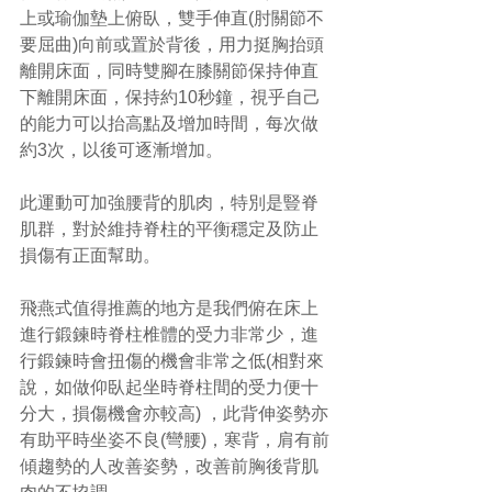
上或瑜伽墊上俯臥，雙手伸直(肘關節不
要屈曲)向前或置於背後，用力挺胸抬頭
離開床面，同時雙腳在膝關節保持伸直
下離開床面，保持約10秒鐘，視乎自己
的能力可以抬高點及增加時間，每次做
約3次，以後可逐漸增加。
此運動可加強腰背的肌肉，特別是豎脊
肌群，對於維持脊柱的平衡穩定及防止
損傷有正面幫助。
飛燕式值得推薦的地方是我們俯在床上
進行鍛鍊時脊柱椎體的受力非常少，進
行鍛鍊時會扭傷的機會非常之低(相對來
說，如做仰臥起坐時脊柱間的受力便十
分大，損傷機會亦較高) ，此背伸姿勢亦
有助平時坐姿不良(彎腰)，寒背，肩有前
傾趨勢的人改善姿勢，改善前胸後背肌