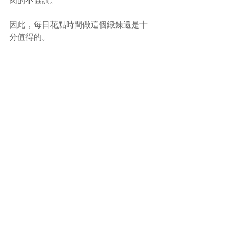
肉的不協調。
因此，每日花點時間做這個鍛鍊還是十
分值得的。
#飛燕式鍛鍊
#腰痛
#中醫
(文章照片由互聯網提供)
(譽豐中醫診療中心版權所有, 未經同意, 
不得轉載或翻印)
Comments