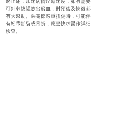
瘀止痛，加速病情痊癒速度，如有需要
可針刺拔罐放出瘀血，對預後及恢復都
有大幫助。踝關節嚴重扭傷時，可能伴
有韌帶斷裂或骨折，應盡快求醫作詳細
檢查。
#踝關節扭傷
#中醫
(文章照片由互聯網提供)
(譽豐中醫診療中心版權所有, 未經同意, 
不得轉載或翻印)