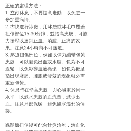
正確的處理方法：
1. 立刻休息，不要隨意走動，以免進一
步加重病情。
2. 盡快進行冰敷，用冰袋或冰毛巾覆蓋
扭傷部位15-30分鐘，並抬高患肢，可施
力按壓以達到止血、消腫、止痛的效
果。注意24小時內不可熱敷。
3. 壓迫扭傷部位，例如以彈力繃帶包紮
患處，可以避免出血或水腫。包紮不可
過緊，以免影響血液循環，如包紮後足
指出現麻痛、腫脹或發紫的現象就必需
重新包紮。
4. 休息時在墊高患肢，與心臟處於同一
水平，以減水患肢的血流量，減少出
血。注意局部保暖，避免風寒濕邪的侵
襲。
踝關節扭傷後可配合針灸治療，活血化