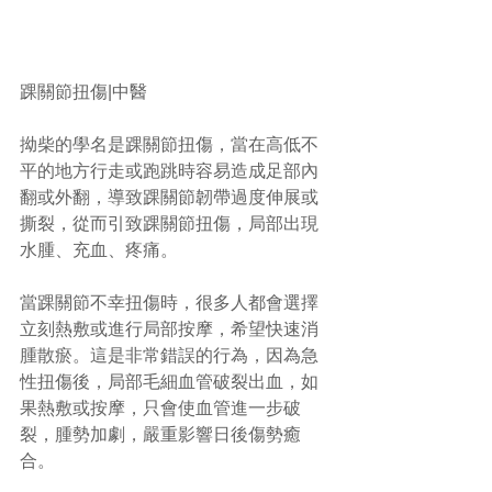
踝關節扭傷|中醫
拗柴的學名是踝關節扭傷，當在高低不
平的地方行走或跑跳時容易造成足部內
翻或外翻，導致踝關節韌帶過度伸展或
撕裂，從而引致踝關節扭傷，局部出現
水腫、充血、疼痛。
當踝關節不幸扭傷時，很多人都會選擇
立刻熱敷或進行局部按摩，希望快速消
腫散瘀。這是非常錯誤的行為，因為急
性扭傷後，局部毛細血管破裂出血，如
果熱敷或按摩，只會使血管進一步破
裂，腫勢加劇，嚴重影響日後傷勢癒
合。