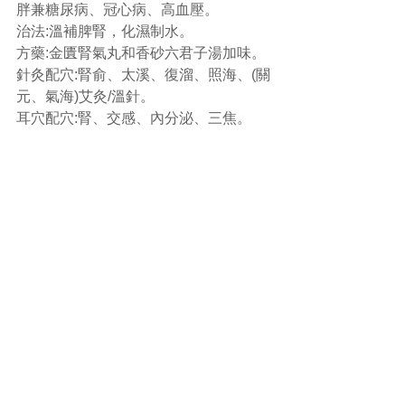
胖兼糖尿病、冠心病、高血壓。
治法:溫補脾腎，化濕制水。
方藥:金匱腎氣丸和香砂六君子湯加味。
針灸配穴:腎俞、太溪、復溜、照海、(關
元、氣海)艾灸/溫針。
耳穴配穴​​:腎、交感、內分泌、三焦。
5、陰虛夾濕：:身體肥胖，頭暈眼花，
頭脹痛，腰痛酸軟，五心煩熱，低熱，
舌尖紅，苔薄或膩，裂紋，脈細數微
弦。
治法:滋養肝腎，養陰去濕。
方藥:杞菊地黃丸合二至丸加減。
針灸配穴:內關、太溪、照海。
耳穴配穴​​:心、腎、交感、內分泌、三
焦。
溫馨提示: