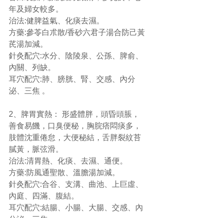
年及婦女較多。
治法:健脾益氣、化痰去濕。
方藥:參苓白朮散/香砂六君子湯合防己黃
芪湯加減。
針灸配穴:水分、陰陵泉、公孫、脾俞、
內關、列缺。
耳穴配穴​​:肺、膀胱、腎、交感、內分
泌、三焦 。
2、脾胃實熱： 形盛體胖，頭昏頭脹，
善食易饑，口臭便秘，胸脘痞悶痰多，
肢體沈重倦怠，大便秘結，舌胖裂紋苔
膩黃，脈弦滑。
治法:清胃熱、化痰、去濕、通便。
方藥:防風通聖散、溫膽湯加減。
針灸配穴:合谷、支溝、曲池、上巨虛、
內庭、四滿、腹結。
耳穴配穴​​:結腸、小腸、大腸、交感、內