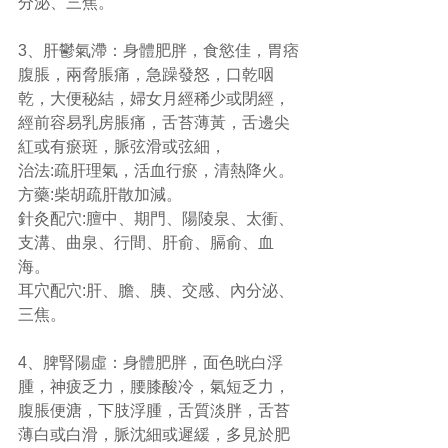
分泌、三焦。
3、肝鬱氣滯：身體肥胖，食慾佳，胃痞
腹脹，兩脅脹痛，急躁發怒，口乾咽
乾，大便秘結，婦女月經稀少或閉經，
經前容易乳房脹痛，舌苔薄黃，舌邊尖
紅或有瘀斑，脈弦滑或弦細，
治法:疏肝理氣，活血行瘀，清熱降火。
方藥:柴胡疏肝散加減。
針灸配穴:膻中、期門、陽陵泉、太衝、
支溝、曲泉、行間、肝俞、膈俞、血
海。
耳穴配穴​​:肝、膽、胰、交感、內分泌、
三焦。
4、脾腎陽虛：身體肥胖，面色晄白浮
腫，神疲乏力，腰膝酸冷，氣短乏力，
腹脹便溏，下肢浮腫，舌質淡胖，舌苔
薄白或白滑，脈沈細或遲緩，多見於肥