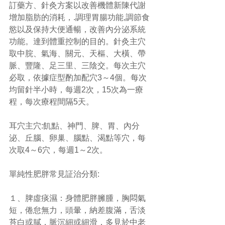
訂藥方、針灸方案以改善機體新陳代謝
增加脂肪的消耗，.調理胃腸功能,調節食
慾以及保持大便通暢，改善內分泌系統
功能。達到體重控制的目的。針灸主穴
取中脘、氣海、關元、天樞、大橫、帶
脈、豐隆、足三里、三陰交。每次主穴
必取，依據症型酌加配穴3～4個。每次
均留針半小時，每週2次，15次為一療
程，每次療程間隔5天。
耳穴主穴:飢點、神門、脾、胃、內分
泌、丘腦、卵巢、腦點、渴點等穴，每
次取4～6穴，每週1～2次。
單純性肥胖常見証治分類:
１、脾虛痰濕：身體肥胖臃腫，胸悶氣
短，倦怠無力，頭暈，納差腹滿，舌淡
苔白或膩，脈沉細或細滑，多見於中老