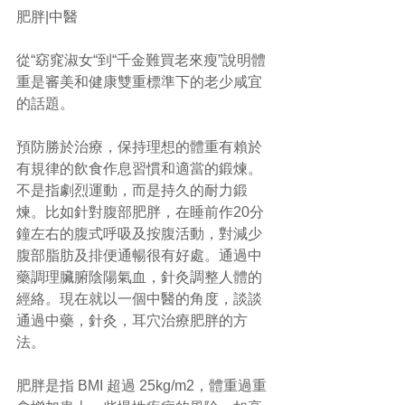
肥胖|中醫
從“窈窕淑女“到“千金難買老來瘦”說明體
重是審美和健康雙重標準下的老少咸宜
的話題。
預防勝於治療，保持理想的體重有賴於
有規律的飲食作息習慣和適當的鍛煉。
不是指劇烈運動，而是持久的耐力鍛
煉。比如針對腹部肥胖，在睡前作20分
鐘左右的腹式呼吸及按腹活動，對減少
腹部脂肪及排便通暢很有好處。通過中
藥調理臟腑陰陽氣血，針灸調整人體的
經絡。現在就以一個中醫的角度，談談
通過中藥，針灸，耳穴治療肥胖的方
法。  
肥胖是指 BMI 超過 25kg/m2，體重過重