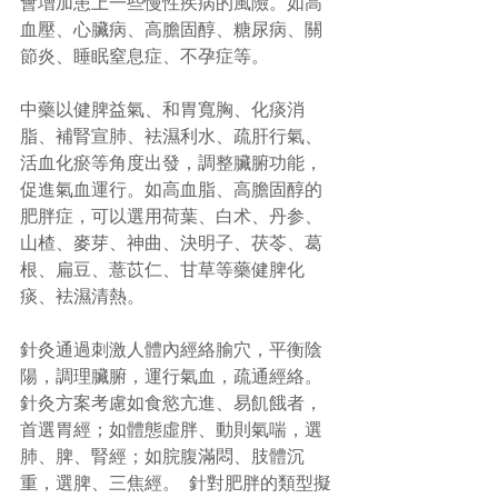
會增加患上一些慢性疾病的風險。如高
血壓、心臟病、高膽固醇、糖尿病、關
節炎、睡眠窒息症、不孕症等。
中藥以健脾益氣、和胃寬胸、化痰消
脂、補腎宣肺、袪濕利水、疏肝行氣、
活血化瘀等角度出發，調整臟腑功能，
促進氣血運行。如高血脂、高膽固醇的
肥胖症，可以選用荷葉、白术、丹参、
山楂、麥芽、神曲、決明子、茯苓、葛
根、扁豆、薏苡仁、甘草等藥健脾化
痰、袪濕清熱。    
針灸通過刺激人體內經絡腧穴，平衡陰
陽，調理臟腑，運行氣血，疏通經絡。
針灸方案考慮如食慾亢進、易飢餓者，
首選胃經；如體態虛胖、動則氣喘，選
肺、脾、腎經；如脘腹滿悶、肢體沉
重，選脾、三焦經。  針對肥胖的類型擬