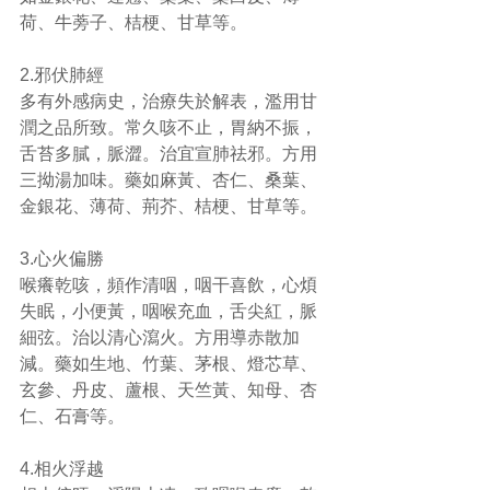
荷、牛蒡子、桔梗、甘草等。
2.邪伏肺經
多有外感病史，治療失於解表，濫用甘
潤之品所致。常久咳不止，胃納不振，
舌苔多膩，脈澀。治宜宣肺祛邪。方用
三拗湯加味。藥如麻黃、杏仁、桑葉、
金銀花、薄荷、荊芥、桔梗、甘草等。
3.心火偏勝
喉癢乾咳，頻作清咽，咽干喜飲，心煩
失眠，小便黃，咽喉充血，舌尖紅，脈
細弦。治以清心瀉火。方用導赤散加
減。藥如生地、竹葉、茅根、燈芯草、
玄參、丹皮、蘆根、天竺黃、知母、杏
仁、石膏等。
4.相火浮越