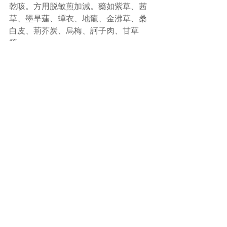
乾咳。方用脱敏煎加減。藥如紫草、茜
草、墨旱蓮、蟬衣、地龍、金沸草、桑
白皮、荊芥炭、烏梅、訶子肉、甘草
等。
這種咳嗽在臨床上愈來愈常見，干老認
為除了因多服感冒沖劑、止咳藥水甜膩
之品使病邪困遏不解外，也因現代生活
節奏過快，長期處於高度緊張的生活狀
態，情志失調，影響身體陰陽氣血臟腑
生理平衡，造成氣機鬱結，鬱久化熱，
火熱內生上熏咽喉而導致此病。所以調
暢情志，改善生活習慣，也是治療與預
防本病的重要環節。
內容參考《干祖望耳鼻喉科臨證精
粹》。有關治療方藥方面，需經註冊中
醫師診斷處方才可服用。如有疑問，請
向中醫師查詢。