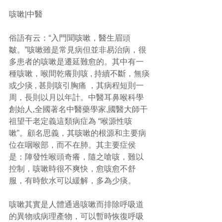
咳嗽|中醫
俗語有云：“入門聞咳嗽，醫生眉頭
皺。”咳嗽雖是常見病但並非易治病，很
多患者的咳嗽是遷延難愈的。其中有一
種咳嗽，喉間乾癢則咳 , 持續不斷，無痰
或少痰 , 甚則咳引胸痛 ，其病程短則一
周，長則以月以年計。中醫耳鼻喉科學
創始人,全國著名中醫藥學家,國醫大師干
祖望干老定義這類病症為 “喉源性咳
嗽”。顧名思義，其咳嗽的根源和主要病
位在咽喉部，而不在肺。其主要症侯
是：陣發性喉頭奇癢，隨之嗆咳，難以
控制，咳嗽時很不爽快，愈咳愈不舒
服，有時飲水可以緩解，多為少痰。
咳嗽其實是人體通過咳嗽而排除呼吸道
的異物或病理產物，可以暫時恢復呼吸