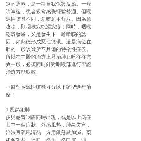
道的通暢，是一種自我保護反應。一般
咳嗽後，患者多會感覺輕鬆舒適。但喉
源性咳嗽不同，愈咳愈不舒服。因為愈
嗆咳，則咽喉愈乾澀愈癢；同時，咽喉
乾澀發癢，又是發生下一輪嗆咳的誘
因，如此便形成惡性循環。這是病位在
肺的一般咳嗽所不具備的特徵性症侯。
所以在中醫的治療上只治肺止咳往往療
效一般，必須同時針對咽喉部進行辯證
治療方能取效。
中醫對喉源性咳嗽可分以下證型進行治
療：
1.風熱犯肺
多與感冒咽痛同時出現，或是以上病症
其中一個症狀。外感風熱，肺氣失宣，
治法宜疏風清熱。方用銀翹散加減。藥
如金銀花、連翹、桑葉、桑白皮、薄