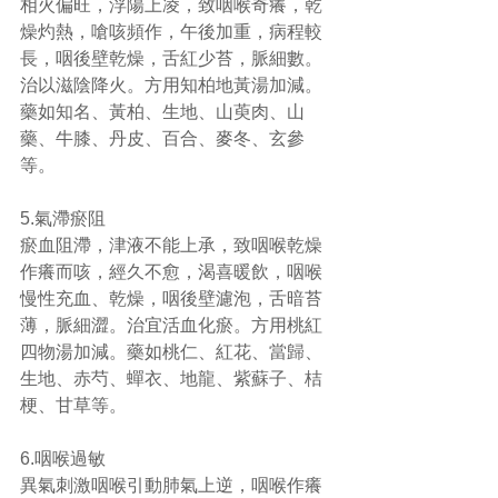
相火偏旺，浮陽上凌，致咽喉奇癢，乾
燥灼熱，嗆咳頻作，午後加重，病程較
長，咽後壁乾燥，舌紅少苔，脈細數。
治以滋陰降火。方用知柏地黃湯加減。
藥如知名、黃柏、生地、山萸肉、山
藥、牛膝、丹皮、百合、麥冬、玄參
等。
5.氣滯瘀阻
瘀血阻滯，津液不能上承，致咽喉乾燥
作癢而咳，經久不愈，渴喜暖飲，咽喉
慢性充血、乾燥，咽後壁濾泡，舌暗苔
薄，脈細澀。治宜活血化瘀。方用桃紅
四物湯加減。藥如桃仁、紅花、當歸、
生地、赤芍、蟬衣、地龍、紫蘇子、桔
梗、甘草等。
6.咽喉過敏
異氣刺激咽喉引動肺氣上逆，咽喉作癢