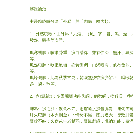
辨證論治
中醫將咳嗽分為「外感」與「內傷」兩大類。
1.  外感咳嗽：由外界「六淫」（風、寒、暑、濕、燥
發熱、頭痛等表證。
風寒襲肺：咳嗽聲重，痰白清稀，兼有怕冷、無汗、鼻
等
。
風熱犯肺：咳嗽氣粗，痰黃黏稠，口渴咽痛，兼有發熱
等
。
風燥傷肺：此為秋季常見，乾咳無痰或痰少難咯，咽喉
參、淡豆豉等。
2.  內傷咳嗽：多因臟腑功能失調，病勢緩，病程長，
脾為生痰之源：飲食不節、思慮過度損傷脾胃，運化失
肝火犯肺（木火刑金）：情緒不暢、壓力過大，導致肝
腎虛不納：久病或年老體弱，腎氣虧虛，攝納無能，氣