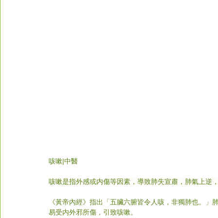
咳嗽
|中醫
咳嗽是指外感或内傷等因素，導致肺失宣肅，肺氣上逆
《黃帝內經》指出「五臟六腑皆令人咳，非獨肺也。」
易受内外邪所傷，引致咳嗽。 