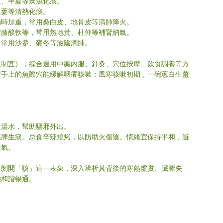
皮、半夏等燥濕化痰。
瓜蔞等清熱化痰。
動時加重，常用桑白皮、地骨皮等清肺降火。
腰膝酸軟等，常用熟地黃、杜仲等補腎納氣。
，常用沙參、麥冬等滋陰潤肺。
人制宜），綜合運用中藥內服、針灸、穴位按摩、飲食調養等方
摩手上的魚際穴能緩解咽癢咳嗽；風寒咳嗽初期，一碗蔥白生薑
飲溫水，幫助驅邪外出。
傷脾生痰。忌食辛辣燒烤，以防助火傷陰。情緒宜保持平和，避
氣。 
。剝開「咳」這一表象，深入辨析其背後的寒熱虛實、臟腑失
的和諧暢通。