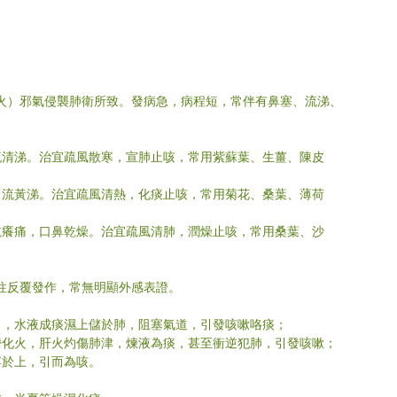
、火）邪氣侵襲肺衛所致。發病急，病程短，常伴有鼻塞、流涕、
流清涕。治宜疏風散寒，宣肺止咳，常用
紫蘇葉、生薑、陳皮
、流黃涕。治宜疏風清熱，化痰止咳，
常用菊花、桑葉、薄荷
乾癢痛，口鼻乾燥。治宜疏風清肺，潤燥止咳，常用桑葉、沙
往往反覆發作，常無明顯外感表證。
司，水液成痰濕上儲於肺，阻塞氣道，引發咳嗽咯痰；
鬱化火，肝火灼傷肺津，煉液為痰，甚至衝逆犯肺，引發咳嗽；
浮於上，引而為咳。