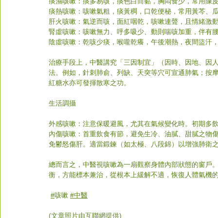
痰濕咳嗽：痰多易咳，痰色白而黏，胸悶食少，常用陳
痰熱咳嗽：咳嗽氣粗，痰黃稠，口乾便秘，常用黃芩、
肝火咳嗽：氣逆而咳，面紅咽乾，咳嗽連聲，且情緒激
腎虛咳嗽：咳嗽無力、呼多吸少、動則喘咳加重，伴有
陰虛咳嗽：乾咳少痰，喉嚨乾癢，午後潮熱，夜間盜汗
治療手段上，中醫講究「三因制宜」（因時、因地、因
法。例如，針刺肺俞、列缺、天突等穴可宣通肺氣；按
紅糖水亦可發揮散寒之功。
生活調攝
外感咳嗽：注意保暖避風，尤其在氣候變化時。初期多
內傷咳嗽：首重飲食有節，避免生冷、油膩、甜膩之物
免鬱怒傷肝。適當鍛鍊（如太極、八段錦）以增強肺衛之
總而言之，中醫視咳嗽為一扇觀察身體內部狀態的窗戶
衡，方能標本兼治，從根本上緩解不適，恢復人體氣機
#
咳嗽
#中醫
(文章照片由互聯網提供)