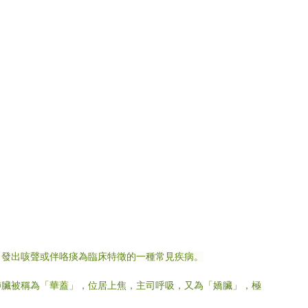
，發出咳聲或伴咯痰為臨床特徵的一種常見疾病。
肺臟被稱為「華蓋」，位居上焦，主司呼吸，又為「嬌臟」，極