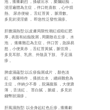
泡，瘙癢劇烈 ，搔破出水 ，糜爛結痴 ，
浸淫遍體為主症 ，伴口乾喜飲 ，心中煩
熱、 尿赤便秘， 舌紅苔黃， 脈滑數。 
多見於浸淫瘡 ， 即急性泛發性濕疹。
肝膽濕熱型:以皮膚局限性潮紅或暗紅肥
厚 , 表面有結痂脫屑 , 周圍散在丘疹 、水
泡 ， 瘙癢難忍為主症， 伴口苦，急躁易
怒，小便黃赤 ，舌紅苔黃膩，脈弦滑 。 
多見耳部、乳房、外陰及下肢、 手足濕
疹 。
脾虛濕蘊型:以丘疹痂屑成片 ，顏色淡
紅，瘙癢時作 ，搔抓出水 ，纏綿難愈為
主症 ，伴納少不香 ，脘滿腹脹 ，大便溏
薄 ，舌淡紅 、 苔白膩 ，脈緩 。多見於
錢幣狀濕疹 。
肝風濕熱型: 以全身起紅色丘疹 , 瘙癢劇