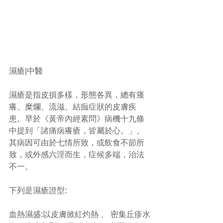
濕瘡|中醫
濕瘡是指皮損多樣，形態各異，總有瘙
癢、糜爛、流滋、結痂症狀的皮膚疾
患。早於《黃帝內經素問》病機十九條
中提到「諸痛病癢瘡，皆屬於心。」。
其病因可由於七情所致，或飲食不節所
致，或外感六淫而生，症候多端，治法
不一。
下列是濕瘡證型:
血熱濕盛:以皮膚掀紅灼熱 、 密集丘疹水