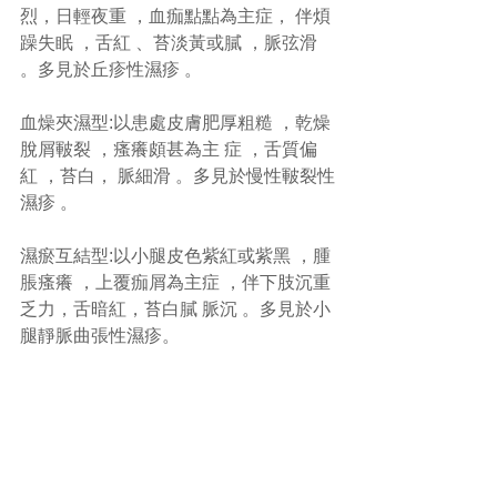
烈，日輕夜重 ，血痂點點為主症， 伴煩
躁失眠 ，舌紅 、苔淡黃或膩 ，脈弦滑 
。多見於丘疹性濕疹 。
血燥夾濕型:以患處皮膚肥厚粗糙 ，乾燥
脫屑皸裂 ，瘙癢頗甚為主 症 ，舌質偏
紅 ，苔白， 脈細滑 。多見於慢性皸裂性
濕疹 。
濕瘀互結型:以小腿皮色紫紅或紫黑 ，腫
脹瘙癢 ，上覆痂屑為主症 ，伴下肢沉重
乏力，舌暗紅，苔白膩 脈沉 。多見於小
腿靜脈曲張性濕疹。
總括而言，治療需要根據每個人不同表
現而進行整體辨證論治，觀其脈證，隨
證治之。
#濕瘡
#中醫