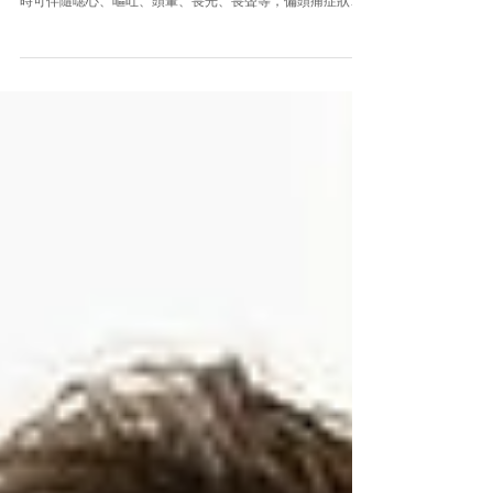
偏頭痛 |中醫 偏頭痛是指一種反覆發生並伴有多種神經系統
表現的原發性頭痛，而頭痛症狀不局限於一側，如症狀嚴重
時可伴隨噁心、嘔吐、頭暈、畏光、畏聲等，偏頭痛症狀枉
枉發作不定時，但多會在勞累後、緊張、壓力大等因素誘發
後加重，並發作時可持續數分鐘至數小時不等。...