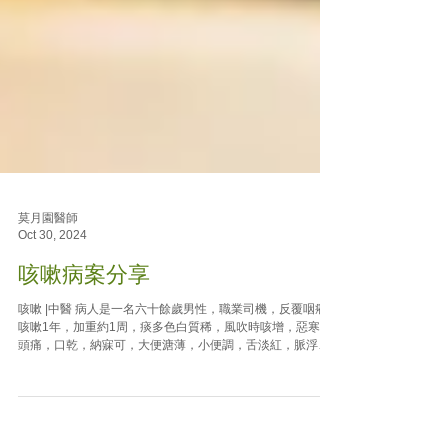
莫月園醫師
Oct 30, 2024
咳嗽病案分享
咳嗽 |中醫 病人是一名六十餘歲男性，職業司機，反覆咽癢
咳嗽1年，加重約1周，痰多色白質稀，風吹時咳增，惡寒，
頭痛，口乾，納寐可，大便溏薄，小便調，舌淡紅，脈浮