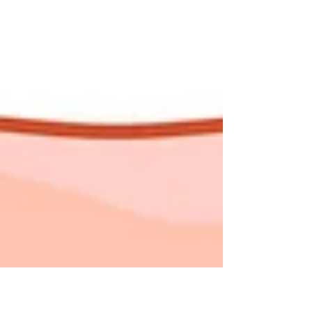
滑。 細問下，病人表示工作長時間在車內吹冷氣，夏天30幾
度氣溫也需要穿著厚衣才能入睡。綜合診斷為素體虛寒，風
寒襲肺...