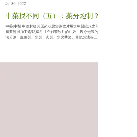
劉凱儉醫師
Jul 30, 2022
中藥找不同（五）：藥分炮制？
中藥|中醫 中藥材從其原來狀態變為飲片用於中醫臨床之前,
須要經過加工炮製,這往往亦影響飲片的功效。現今炮製的方
法分為一般修製、水製、火製、水火共製、其他製法等五類,
每類各有不同製法。 以大黃一藥為例，其味苦性寒，能瀉下
攻積、清熱瀉火解毒、涼血活血止血。...