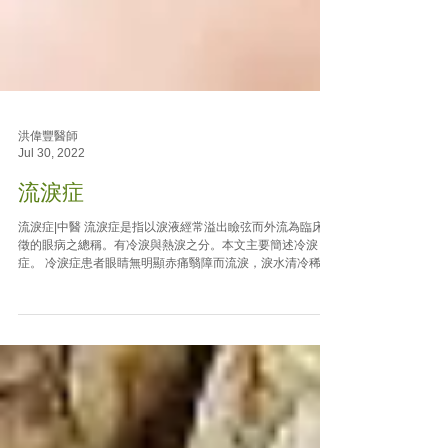
洪偉豐醫師
Jul 30, 2022
流淚症
流淚症|中醫 流淚症是指以淚液經常溢出瞼弦而外流為臨床特
徵的眼病之總稱。有冷淚與熱淚之分。本文主要簡述冷淚
症。 冷淚症患者眼睛無明顯赤痛翳障而流淚，淚水清冷稀
薄。多見於老年人。類似現代醫學的因瞼緣位置異常、淚道
系統阻塞或排泄功能不全所引起的淚溢症。...